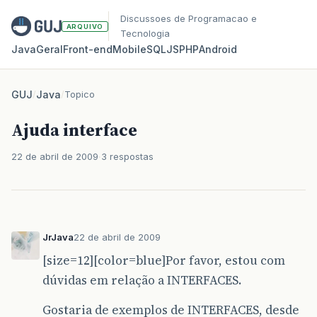
Discussoes de Programacao e
ARQUIVO
Tecnologia
Java
Geral
Front‑end
Mobile
SQL
JS
PHP
Android
GUJ
/
Java
/
Topico
Ajuda interface
22 de abril de 2009
3 respostas
JrJava
22 de abril de 2009
[size=12][color=blue]Por favor, estou com
dúvidas em relação a INTERFACES.
Gostaria de exemplos de INTERFACES, desde