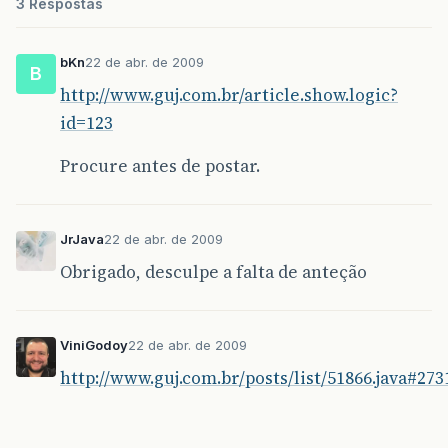
3 Respostas
bKn
22 de abr. de 2009
B
http://www.guj.com.br/article.show.logic?
id=123
Procure antes de postar.
JrJava
22 de abr. de 2009
Obrigado, desculpe a falta de anteção
ViniGodoy
22 de abr. de 2009
http://www.guj.com.br/posts/list/51866.java#273