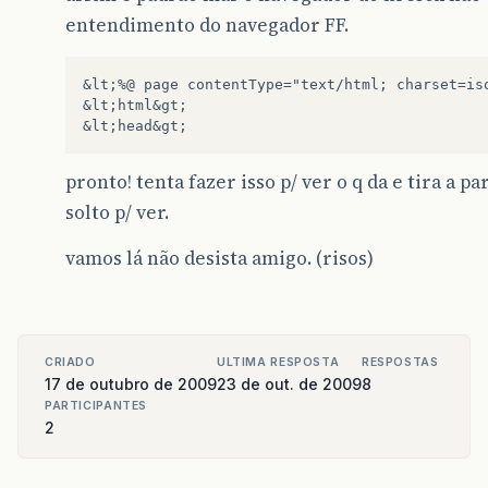
entendimento do navegador FF.
&lt;%@ page contentType="text/html; charset=iso
&lt;html&gt;    

pronto! tenta fazer isso p/ ver o q da e tira a pa
solto p/ ver.
vamos lá não desista amigo. (risos)
CRIADO
ULTIMA RESPOSTA
RESPOSTAS
17 de outubro de 2009
23 de out. de 2009
8
PARTICIPANTES
2