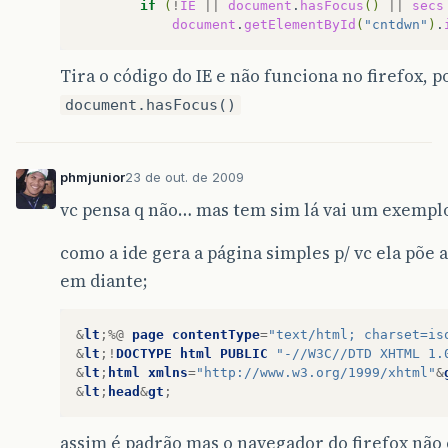
if
(
!
IE
||
document
.
hasFocus
()
||
secs
document
.
getElementById
(
"cntdwn"
)
.
Tira o código do IE e não funciona no firefox, 
document.hasFocus()
phmjunior
23 de out. de 2009
vc pensa q não… mas tem sim lá vai um exemplo 
como a ide gera a página simples p/ vc ela põe 
em diante;
&
lt
;%@
page
contentType
=
"text/html; charset=is
&
lt
;!
DOCTYPE
html
PUBLIC
"-//W3C//DTD XHTML 1.
&
lt
;
html
xmlns
=
"http://www.w3.org/1999/xhtml"
&
&
lt
;
head
&
gt
;
assim é padrão mas o navegador do firefox nã