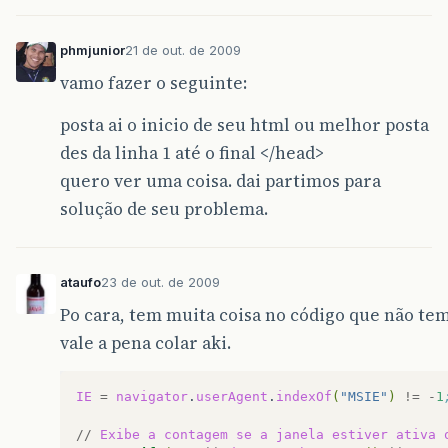
phmjunior
21 de out. de 2009
vamo fazer o seguinte:
posta ai o inicio de seu html ou melhor posta
des da linha 1 até o final </head>
quero ver uma coisa. dai partimos para
solução de seu problema.
ataufo
23 de out. de 2009
Po cara, tem muita coisa no código que não tem
vale a pena colar aki.
IE
=
navigator
.
userAgent
.
indexOf
(
"MSIE"
)
!=
-
1
//
Exibe
a
contagem
se
a
janela
estiver
ativa