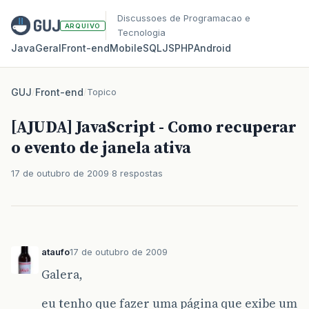
Discussoes de Programacao e
ARQUIVO
Tecnologia
Java
Geral
Front‑end
Mobile
SQL
JS
PHP
Android
GUJ
/
Front-end
/
Topico
[AJUDA] JavaScript - Como recuperar
o evento de janela ativa
17 de outubro de 2009
8 respostas
ataufo
17 de outubro de 2009
Galera,
eu tenho que fazer uma página que exibe um