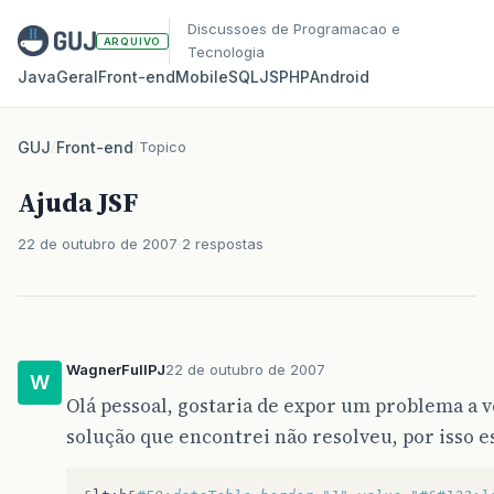
Discussoes de Programacao e
ARQUIVO
Tecnologia
Java
Geral
Front‑end
Mobile
SQL
JS
PHP
Android
GUJ
/
Front-end
/
Topico
Ajuda JSF
22 de outubro de 2007
2 respostas
WagnerFullPJ
22 de outubro de 2007
W
Olá pessoal, gostaria de expor um problema a 
solução que encontrei não resolveu, por isso e