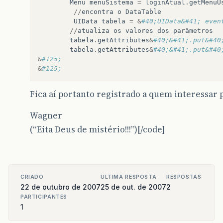
Menu
menuSistema
=
loginAtual
.
getMenuU
//
encontra
o
DataTable
UIData
tabela
=
&
#40;UIData&#41; even
//
atualiza
os
valores
dos
parâmetros
tabela
.
getAttributes
&
#40;&#41;.put&#40
tabela
.
getAttributes
&
#40;&#41;.put&#40
&
#125;
&
#125;
Fica aí portanto registrado a quem interessar 
Wagner
(“Eita Deus de mistério!!!”)[/code]
CRIADO
ULTIMA RESPOSTA
RESPOSTAS
22 de outubro de 2007
25 de out. de 2007
2
PARTICIPANTES
1