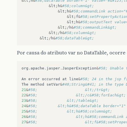
&
lt
;
h
&
#58;dataTable border="1" value="#&#123;l
&
lt
;
h
&
#58;column&gt;
&
lt
;
h
&
#58;commandLink action="
&
lt
;
f
&
#58;setPropertyActio
&
lt
;
h
&
#58;outputText value
&
lt
;
/
h
&
#58;com
&
lt
;
/
h
&
#58;column&gt;
&
lt
;
/
h
&
#58;dataTable&gt;
Por causa do atributo var no DataTable, ocorre
org
.
apache
.
jasper
.
JasperException
&
#58; Unable 
An
error
occurred
at
line
&
#58; 24 in the jsp f
The
method
setVar
&
#40;String&#41; in the type 
21
&
#58; 					&lt;/tr&gt;
22
&
#
23
&
#58; 			&lt;/table&gt;
24
&
#58; 		&lt;h&#58;dataTable borde
25
&
#58; 			&lt;h&#58;column&gt;
26
&
#58; 				&lt;h&#58;comman
27
&
#58; 					&lt;f&#58;