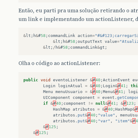
Então, eu parti pra uma solução retirando o atr
um link e implementando um actionListener, d
&
lt
;
h
&
#
58
;
commandLink
action
=
"#&#123;carregarS
&
lt
;
h
&
#
58
;
outputText
value
=
"Atuali
&
lt
;
/
h
&
#
58
;
commandLink
&
gt
;
Olha o código ao actionListener:
public
void
eventoListener
&
#
40
;
ActionEvent
ev
Login
loginAtual
=
&
#
40
;
Login
&
#
41
;
thi
Menu
menuUsuario
=
&
#
40
;
Menu
&
#
41
;
logi
UIComponent
component
=
event
.
getCompo
if
&
#
40
;
component
!=
null
&
#
41
;
&
#
123
;
HashMap
atributos
=
&
#
40
;
HashMap
&
#
atributos
.
put
&
#
40
;
"value"
,
menuUsu
atributos
.
put
&
#
40
;
"var"
,
"item"
&
#
4
&
#
125
;
&
#
125
;