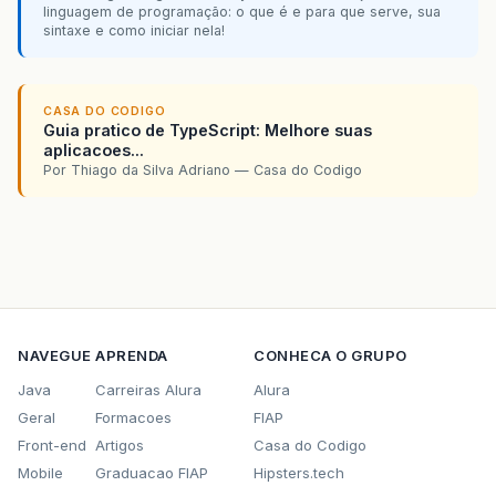
linguagem de programação: o que é e para que serve, sua
sintaxe e como iniciar nela!
CASA DO CODIGO
Guia pratico de TypeScript: Melhore suas
aplicacoes...
Por Thiago da Silva Adriano — Casa do Codigo
NAVEGUE
APRENDA
CONHECA O GRUPO
Java
Carreiras Alura
Alura
Geral
Formacoes
FIAP
Front-end
Artigos
Casa do Codigo
Mobile
Graduacao FIAP
Hipsters.tech