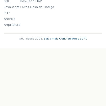
SQL
Pos-Tech FIAP
JavaScript
Livros Casa do Codigo
PHP
Android
Arquitetura
GUJ: desde 2002.
·
Saiba mais
·
Contribuidores
·
LGPD