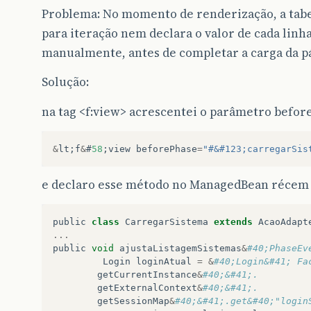
Problema: No momento de renderização, a tabel
para iteração nem declara o valor de cada linha
manualmente, antes de completar a carga da p
Solução:
na tag <f:view> acrescentei o parâmetro befor
&
lt
;
f
&
#
58
;
view
beforePhase
=
"#&#123;carregarSis
e declaro esse método no ManagedBean récem 
public
class
CarregarSistema
extends
AcaoAdapt
...
public
void
ajustaListagemSistemas
&
#40;PhaseEv
Login
loginAtual
=
&
#40;Login&#41; Fa
getCurrentInstance
&
#40;&#41;.
getExternalContext
&
#40;&#41;.
getSessionMap
&
#40;&#41;.get&#40;"login