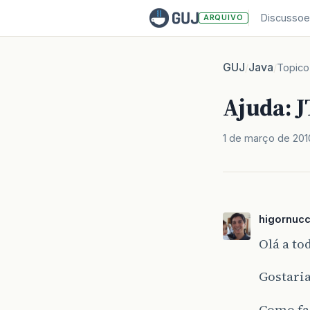
Discussoe
ARQUIVO
GUJ
Java
/
/
Topico
Ajuda: J
1 de março de 201
higornucc
Olá a to
Gostaria
Como fa