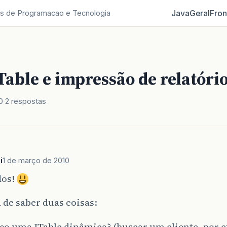
Java
Geral
Fron
s de Programacao e Tecnologia
Table e impressão de relatóri
0
2 respostas
i
1 de março de 2010
dos!
 de saber duas coisas:
ço uma JTable dinâmica? (buscar um cliente, por 