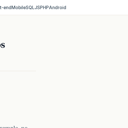
t‑end
Mobile
SQL
JS
PHP
Android
os
exemplo, no