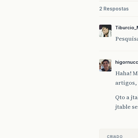
2 Respostas
Tiburcio
Pesquisa
higornucc
Haha! Mu
artigos,
Qto a jt
jtable 
CRIADO