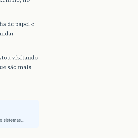
ha de papel e
andar
stou visitando
que são mais
 sistemas...