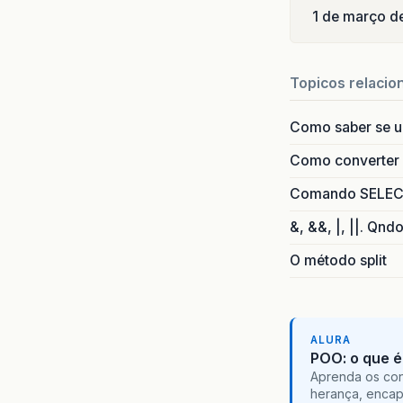
1 de março d
Topicos relacio
Como saber se 
Como converter i
Comando SELECT 
&, &&, |, ||. Qnd
O método split
ALURA
POO: o que é
Aprenda os con
herança, encap