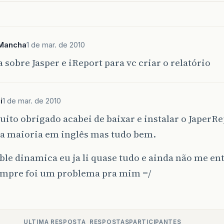
_Mancha
1 de mar. de 2010
 sobre Jasper e iReport para vc criar o relatório
i
1 de mar. de 2010
ito obrigado acabei de baixar e instalar o JaperRe
 a maioria em inglês mas tudo bem.
able dinamica eu ja li quase tudo e ainda não me e
sempre foi um problema pra mim =/
ULTIMA RESPOSTA
RESPOSTAS
PARTICIPANTES