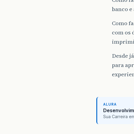
banco e 
Como faç
com os 
imprimi
Desde já
para apr
experien
ALURA
Desenvolvim
Sua Carreira e