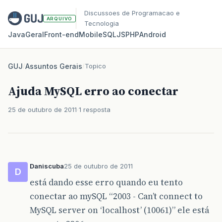
Discussoes de Programacao e
ARQUIVO
Tecnologia
Java
Geral
Front‑end
Mobile
SQL
JS
PHP
Android
GUJ
/
Assuntos Gerais
/
Topico
Ajuda MySQL erro ao conectar
25 de outubro de 2011
1 resposta
Daniscuba
25 de outubro de 2011
D
está dando esse erro quando eu tento
conectar ao mySQL “2003 - Can’t connect to
MySQL server on ‘localhost’ (10061)” ele está