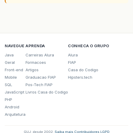
NAVEGUE
APRENDA
CONHECA O GRUPO
Java
Carreiras Alura
Alura
Geral
Formacoes
FIAP
Front-end
Artigos
Casa do Codigo
Mobile
Graduacao FIAP
Hipsters.tech
SQL
Pos-Tech FIAP
JavaScript
Livros Casa do Codigo
PHP
Android
Arquitetura
GUJ: desde 2002.
·
Saiba mais
·
Contribuidores
·
LGPD