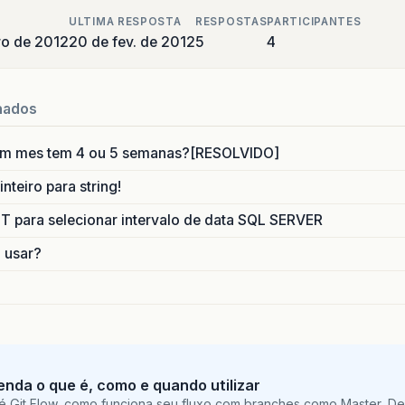
ULTIMA RESPOSTA
RESPOSTAS
PARTICIPANTES
ro de 2012
20 de fev. de 2012
5
4
nados
um mes tem 4 ou 5 semanas?[RESOLVIDO]
nteiro para string!
para selecionar intervalo de data SQL SERVER
o usar?
tenda o que é, como e quando utilizar
é Git Flow, como funciona seu fluxo com branches como Master, De