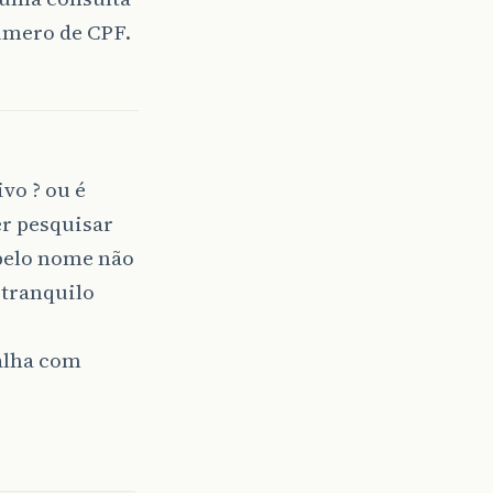
úmero de CPF.
vo ? ou é
er pesquisar
 pelo nome não
 tranquilo
balha com