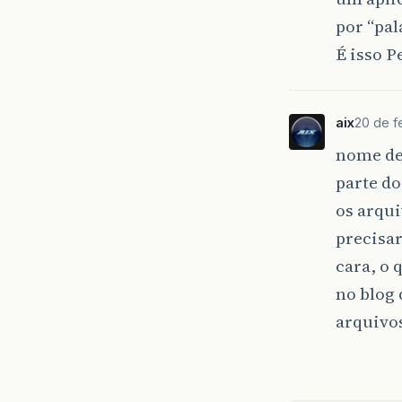
por “pa
É isso P
aix
20 de f
nome de 
parte do
os arqui
precisar
cara, o 
no blog 
arquivos