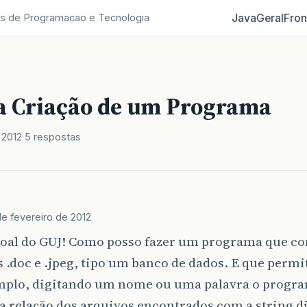
Java
Geral
Fron
s de Programacao e Tecnologia
a Criação de um Programa
 2012
5 respostas
de fevereiro de 2012
soal do GUJ! Como posso fazer um programa que c
 .doc e .jpeg, tipo um banco de dados. E que permi
mplo, digitando um nome ou uma palavra o progr
relação dos arquivos encontrados com a string di