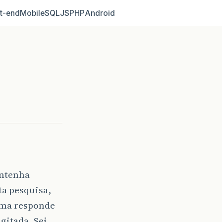
t‑end
Mobile
SQL
JS
PHP
Android
ontenha
ta pesquisa,
ama responde
gitada. Sei