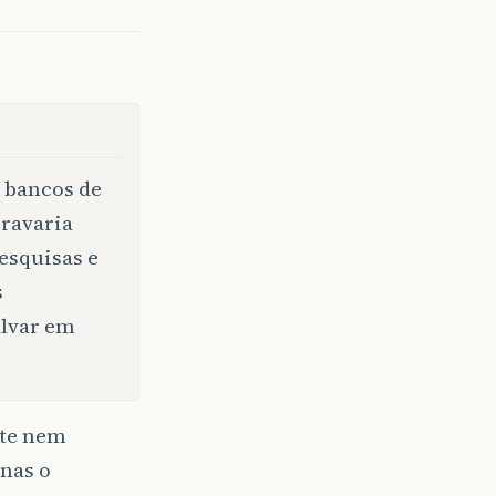
m bancos de
gravaria
esquisas e
s
alvar em
nte nem
nas o