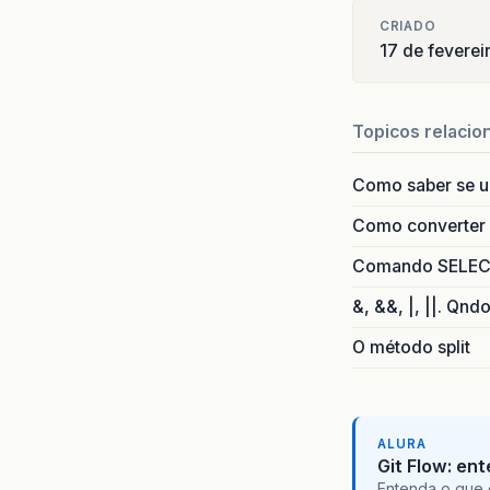
CRIADO
17 de feverei
Topicos relacio
Como saber se 
Como converter i
Comando SELECT 
&, &&, |, ||. Qnd
O método split
ALURA
Git Flow: en
Entenda o que 