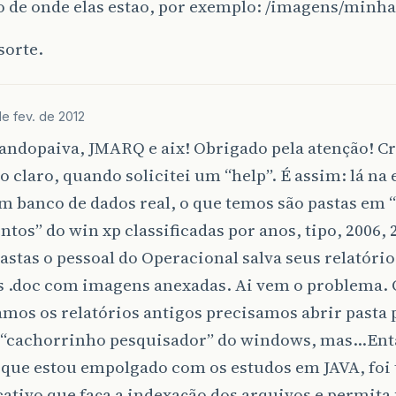
 de onde elas estao, por exemplo: /imagens/min
sorte.
de fev. de 2012
andopaiva, JMARQ e aix! Obrigado pela atenção! C
o claro, quando solicitei um “help”. É assim: lá n
m banco de dados real, o que temos são pastas em
os” do win xp classificadas por anos, tipo, 2006, 
astas o pessoal do Operacional salva seus relatório
s .doc com imagens anexadas. Ai vem o problema.
mos os relatórios antigos precisamos abrir pasta 
o “cachorrinho pesquisador” do windows, mas…En
á que estou empolgado com os estudos em JAVA, foi 
ativo que faça a indexação dos arquivos e permita