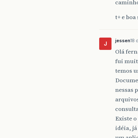
caminho
t+ e boa 
jessen
18 
J
Olá fern
fui muit
temos u
Document
nessas p
arquivo
consulta
Existe 
idéia, j
um aplic