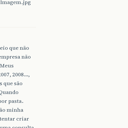
haImagem.jpg
reio que não
a empresa não
 “Meus
2007, 2008…,
s que são
 Quando
por pasta.
tão minha
tentar criar
 uma consulta