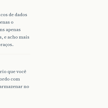
ncos de dados
penas o
ins apenas
s, e acho mais
raços.
rio que você
cordo com
 armazenar no