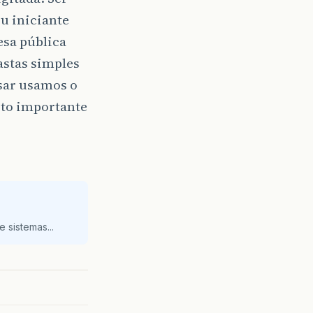
u iniciante
esa pública
astas simples
sar usamos o
ito importante
 sistemas...