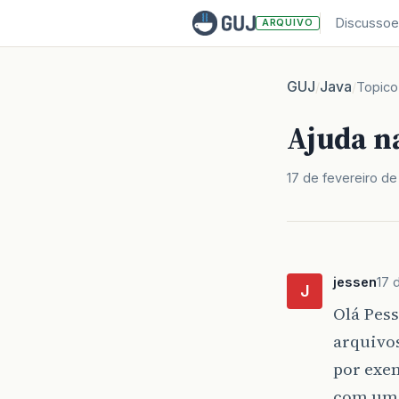
Discussoe
ARQUIVO
GUJ
Java
/
/
Topico
Ajuda n
17 de fevereiro de
jessen
17 
J
Olá Pes
arquivos
por exe
com uma 