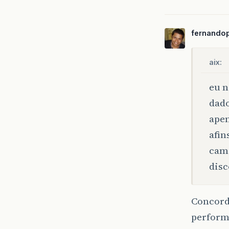
fernando
aix:
eu n
dado
apen
afin
cami
disc
Concordo
perform