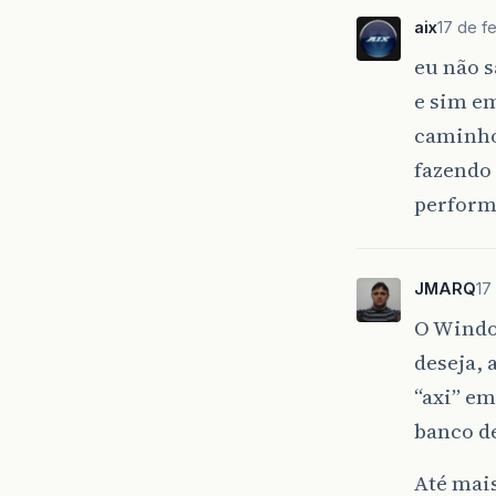
aix
17 de f
eu não s
e sim em
caminho 
fazendo 
perform
JMARQ
17
O Windo
deseja,
“axi” e
banco d
Até mai