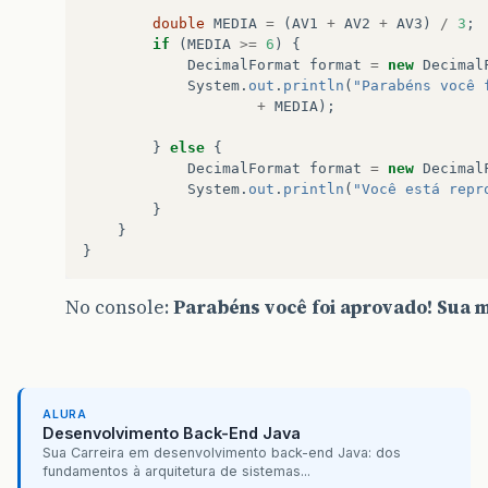
double
MEDIA
=
(
AV1
+
AV2
+
AV3
)
/
3
;
if
(
MEDIA
>=
6
)
{
DecimalFormat
format
=
new
Decimal
System
.
out
.
println
(
"Parabéns você 
+
MEDIA
);
}
else
{
DecimalFormat
format
=
new
Decimal
System
.
out
.
println
(
"Você está repr
}
}
}
No console:
Parabéns você foi aprovado! Sua m
ALURA
Desenvolvimento Back-End Java
Sua Carreira em desenvolvimento back-end Java: dos
fundamentos à arquitetura de sistemas...