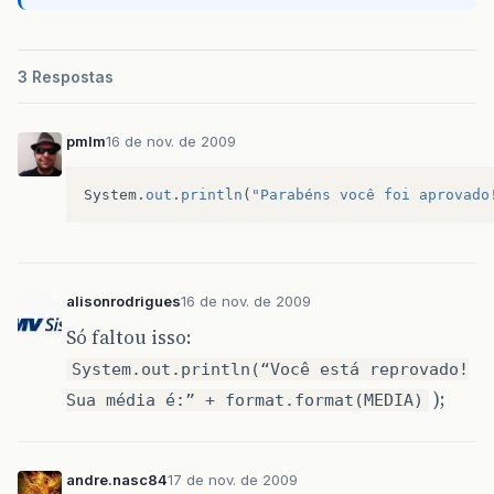
3 Respostas
pmlm
16 de nov. de 2009
System
.
out
.
println
(
"Parabéns você foi aprovado
alisonrodrigues
16 de nov. de 2009
Só faltou isso:
System.out.println(“Você está reprovado!
);
Sua média é:” + format.format(MEDIA)
andre.nasc84
17 de nov. de 2009