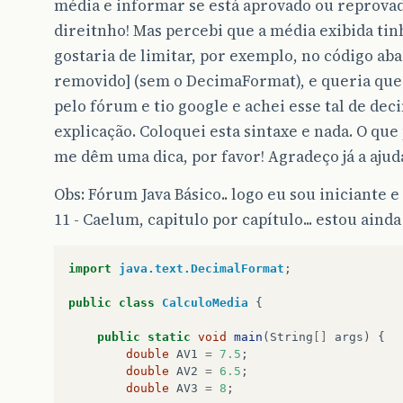
média e informar se está aprovado ou reprovado
direitnho! Mas percebi que a média exibida tin
gostaria de limitar, por exemplo, no código aba
removido] (sem o DecimaFormat), e queria que f
pelo fórum e tio google e achei esse tal de dec
explicação. Coloquei esta sintaxe e nada. O que
me dêm uma dica, por favor! Agradeço já a ajud
Obs: Fórum Java Básico.. logo eu sou iniciante e
11 - Caelum, capitulo por capítulo... estou ainda
import
java.text.DecimalFormat
;
public
class
CalculoMedia
{
public
static
void
main
(
String
[]
args
)
{
double
AV1
=
7.5
;
double
AV2
=
6.5
;
double
AV3
=
8
;