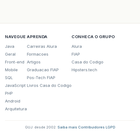
NAVEGUE
APRENDA
CONHECA O GRUPO
Java
Carreiras Alura
Alura
Geral
Formacoes
FIAP
Front-end
Artigos
Casa do Codigo
Mobile
Graduacao FIAP
Hipsters.tech
SQL
Pos-Tech FIAP
JavaScript
Livros Casa do Codigo
PHP
Android
Arquitetura
GUJ: desde 2002.
·
Saiba mais
·
Contribuidores
·
LGPD