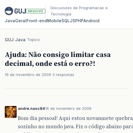
Discussoes de Programacao e
ARQUIVO
Tecnologia
Java
Geral
Front‑end
Mobile
SQL
JS
PHP
Android
GUJ
/
Java
/
Topico
Ajuda: Não consigo limitar casa
decimal, onde está o erro?!
16 de novembro de 2009
3 respostas
andre.nasc84
16 de novembro de 2009
Bom dia pessoal! Aqui estou novamnete quebr
sozinho no mundo java. Fiz o código abaixo para 