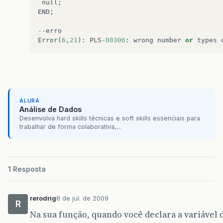
null
;
END
;
--
erro
Error
(
6
,
21
):
PLS
-
00306
:
wrong
number
or
types
ALURA
Análise de Dados
Desenvolva hard skills técnicas e soft skills essenciais para
trabalhar de forma colaborativa,...
1 Resposta
rerodrig
8 de jul. de 2009
R
Na sua função, quando você declara a variável 