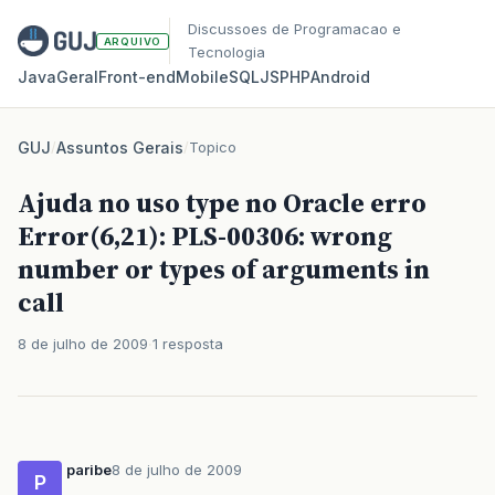
Discussoes de Programacao e
ARQUIVO
Tecnologia
Java
Geral
Front‑end
Mobile
SQL
JS
PHP
Android
GUJ
/
Assuntos Gerais
/
Topico
Ajuda no uso type no Oracle erro
Error(6,21): PLS-00306: wrong
number or types of arguments in
call
8 de julho de 2009
1 resposta
paribe
8 de julho de 2009
P