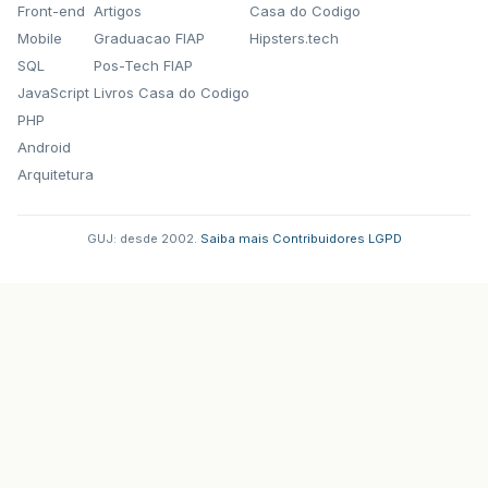
Front-end
Artigos
Casa do Codigo
Mobile
Graduacao FIAP
Hipsters.tech
SQL
Pos-Tech FIAP
JavaScript
Livros Casa do Codigo
PHP
Android
Arquitetura
GUJ: desde 2002.
·
Saiba mais
·
Contribuidores
·
LGPD