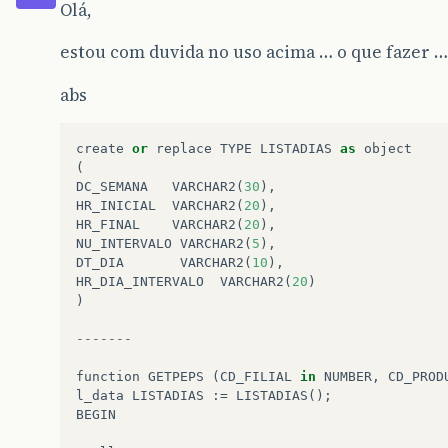
Olá,
estou com duvida no uso acima … o que fazer …
abs
create
or
replace
TYPE
LISTADIAS
as
object
(
DC_SEMANA
VARCHAR2
(
30
),
HR_INICIAL
VARCHAR2
(
20
),
HR_FINAL
VARCHAR2
(
20
),
NU_INTERVALO
VARCHAR2
(
5
),
DT_DIA
VARCHAR2
(
10
),
HR_DIA_INTERVALO
VARCHAR2
(
20
)
)
-------
function
GETPEPS
(
CD_FILIAL
in
NUMBER
,
CD_PROD
l_data
LISTADIAS
:=
LISTADIAS
();
BEGIN