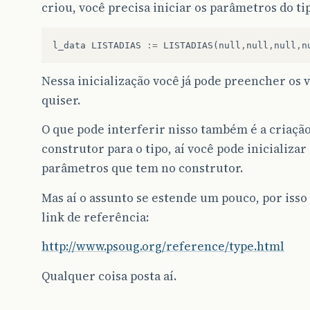
criou, você precisa iniciar os parâmetros do ti
l_data
LISTADIAS
:=
LISTADIAS
(
null
,
null
,
null
,
n
Nessa inicialização você já pode preencher os v
quiser.
O que pode interferir nisso também é a criaçã
construtor para o tipo, aí você pode inicializar
parâmetros que tem no construtor.
Mas aí o assunto se estende um pouco, por isso
link de referência:
http://www.psoug.org/reference/type.html
Qualquer coisa posta aí.