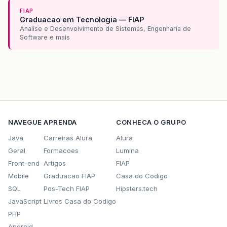
FIAP
Graduacao em Tecnologia — FIAP
Analise e Desenvolvimento de Sistemas, Engenharia de
Software e mais
NAVEGUE
APRENDA
CONHECA O GRUPO
Java
Carreiras Alura
Alura
Geral
Formacoes
Lumina
Front-end
Artigos
FIAP
Mobile
Graduacao FIAP
Casa do Codigo
SQL
Pos-Tech FIAP
Hipsters.tech
JavaScript
Livros Casa do Codigo
PHP
Android