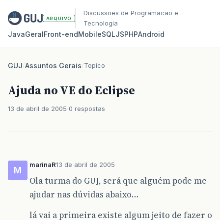
Discussoes de Programacao e
ARQUIVO
Tecnologia
Java
Geral
Front‑end
Mobile
SQL
JS
PHP
Android
GUJ
/
Assuntos Gerais
/
Topico
Ajuda no VE do Eclipse
13 de abril de 2005
0 respostas
marinaR
13 de abril de 2005
M
Ola turma do GUJ, será que alguém pode me
ajudar nas dúvidas abaixo…
lá vai a primeira existe algum jeito de fazer o