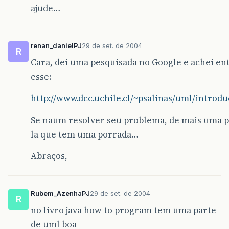
ajude…
renan_danielPJ
29 de set. de 2004
R
Cara, dei uma pesquisada no Google e achei en
esse:
http://www.dcc.uchile.cl/~psalinas/uml/introd
Se naum resolver seu problema, de mais uma 
la que tem uma porrada…
Abraços,
Rubem_AzenhaPJ
29 de set. de 2004
R
no livro java how to program tem uma parte
de uml boa