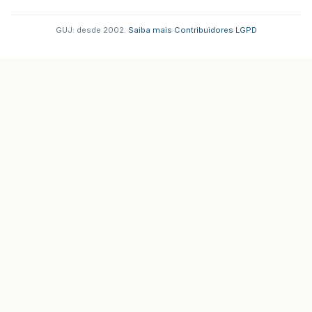
GUJ: desde 2002.
·
Saiba mais
·
Contribuidores
·
LGPD