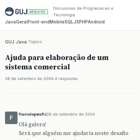
Discussoes de Programacao e
ARQUIVO
Tecnologia
Java
Geral
Front‑end
Mobile
SQL
JS
PHP
Android
GUJ
/
Java
/
Topico
Ajuda para elaboração de um
sistema comercial
28 de setembro de 2004
4 respostas
flaviolopesPJ
28 de setembro de 2004
F
Olá galera!
Será que alguém me ajudaria neste desafio