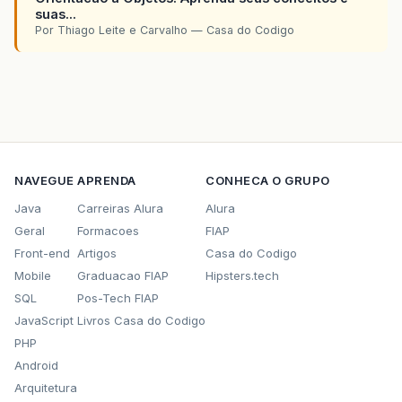
suas...
Por Thiago Leite e Carvalho — Casa do Codigo
NAVEGUE
APRENDA
CONHECA O GRUPO
Java
Carreiras Alura
Alura
Geral
Formacoes
FIAP
Front-end
Artigos
Casa do Codigo
Mobile
Graduacao FIAP
Hipsters.tech
SQL
Pos-Tech FIAP
JavaScript
Livros Casa do Codigo
PHP
Android
Arquitetura