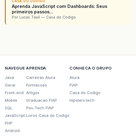
CASA DO CODIGO
Aprenda JavaScript com Dashboards: Seus
primeiros passos...
Por Lucas Tauil — Casa do Codigo
NAVEGUE
APRENDA
CONHECA O GRUPO
Java
Carreiras Alura
Alura
Geral
Formacoes
FIAP
Front-end
Artigos
Casa do Codigo
Mobile
Graduacao FIAP
Hipsters.tech
SQL
Pos-Tech FIAP
JavaScript
Livros Casa do Codigo
PHP
Android