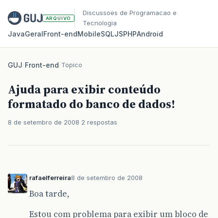
Discussoes de Programacao e
ARQUIVO
Tecnologia
Java
Geral
Front‑end
Mobile
SQL
JS
PHP
Android
GUJ
/
Front-end
/
Topico
Ajuda para exibir conteúdo
formatado do banco de dados!
8 de setembro de 2008
2 respostas
rafaelferreira
8 de setembro de 2008
Boa tarde,
Estou com problema para exibir um bloco de