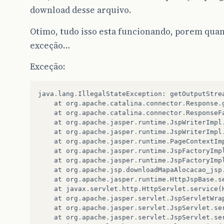
download desse arquivo.
Otimo, tudo isso esta funcionando, porem qua
exceção…
Exceção:
java
.
lang
.
IllegalStateException
:
getOutputStre
at
org
.
apache
.
catalina
.
connector
.
Response
.
at
org
.
apache
.
catalina
.
connector
.
ResponseF
at
org
.
apache
.
jasper
.
runtime
.
JspWriterImpl
at
org
.
apache
.
jasper
.
runtime
.
JspWriterImpl
at
org
.
apache
.
jasper
.
runtime
.
PageContextIm
at
org
.
apache
.
jasper
.
runtime
.
JspFactoryImp
at
org
.
apache
.
jasper
.
runtime
.
JspFactoryImp
at
org
.
apache
.
jsp
.
downloadMapaAlocacao_jsp
at
org
.
apache
.
jasper
.
runtime
.
HttpJspBase
.
s
at
javax
.
servlet
.
http
.
HttpServlet
.
service
(
at
org
.
apache
.
jasper
.
servlet
.
JspServletWra
at
org
.
apache
.
jasper
.
servlet
.
JspServlet
.
se
at
org
.
apache
.
jasper
.
servlet
.
JspServlet
.
se