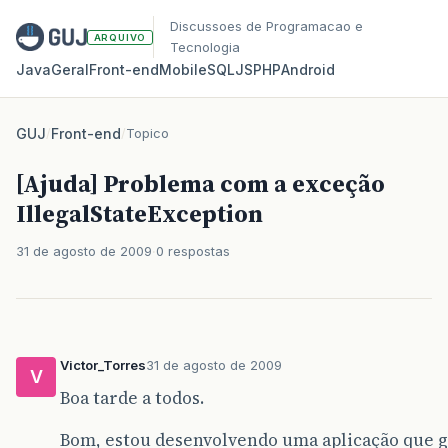
Discussoes de Programacao e
ARQUIVO
Tecnologia
Java
Geral
Front‑end
Mobile
SQL
JS
PHP
Android
GUJ
/
Front-end
/
Topico
[Ajuda] Problema com a exceção
IllegalStateException
31 de agosto de 2009
0 respostas
Victor_Torres
31 de agosto de 2009
V
Boa tarde a todos.
Bom, estou desenvolvendo uma aplicação que g