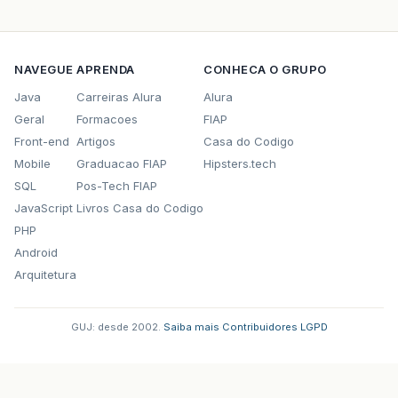
NAVEGUE
APRENDA
CONHECA O GRUPO
Java
Carreiras Alura
Alura
Geral
Formacoes
FIAP
Front-end
Artigos
Casa do Codigo
Mobile
Graduacao FIAP
Hipsters.tech
SQL
Pos-Tech FIAP
JavaScript
Livros Casa do Codigo
PHP
Android
Arquitetura
GUJ: desde 2002.
·
Saiba mais
·
Contribuidores
·
LGPD