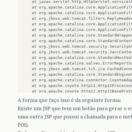
at
javax
.
servlet
.
http
.
HttpServlet
.
service
(
at
org
.
apache
.
catalina
.
core
.
ApplicationFil
at
org
.
apache
.
catalina
.
core
.
ApplicationFil
at
org
.
jboss
.
web
.
tomcat
.
filters
.
ReplyHeade
at
org
.
apache
.
catalina
.
core
.
ApplicationFil
at
org
.
apache
.
catalina
.
core
.
ApplicationFil
at
org
.
apache
.
catalina
.
core
.
StandardWrappe
at
org
.
apache
.
catalina
.
core
.
StandardContex
at
org
.
jboss
.
web
.
tomcat
.
security
.
SecurityA
at
org
.
jboss
.
web
.
tomcat
.
security
.
JaccConte
at
org
.
apache
.
catalina
.
core
.
StandardHostVa
at
org
.
apache
.
catalina
.
valves
.
ErrorReportV
at
org
.
jboss
.
web
.
tomcat
.
tc5
.
jca
.
CachedConn
at
org
.
apache
.
catalina
.
core
.
StandardEngine
at
org
.
apache
.
catalina
.
connector
.
CoyoteAda
at
org
.
apache
.
coyote
.
http11
.
Http11Processo
at
org
.
apache
.
coyote
.
http11
.
Http11BaseProt
at
org
.
apache
.
tomcat
.
util
.
net
.
PoolTcpEndpo
A forma que faço isso é da seguinte forma:
at
org
.
apache
.
tomcat
.
util
.
net
.
MasterSlaveW
Existe um JSP que tem um botão para gerar o e
at
java
.
lang
.
Thread
.
run
(
Thread
.
java
:
568
)
uma outra JSP que possui a chamada para o me
POI).