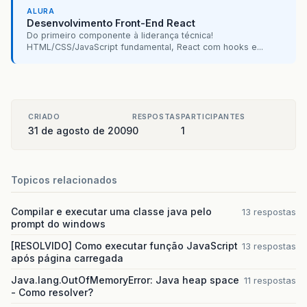
ALURA
Desenvolvimento Front-End React
Do primeiro componente à liderança técnica!
HTML/CSS/JavaScript fundamental, React com hooks e...
CRIADO
RESPOSTAS
PARTICIPANTES
31 de agosto de 2009
0
1
Topicos relacionados
Compilar e executar uma classe java pelo
13 respostas
prompt do windows
[RESOLVIDO] Como executar função JavaScript
13 respostas
após página carregada
Java.lang.OutOfMemoryError: Java heap space
11 respostas
- Como resolver?