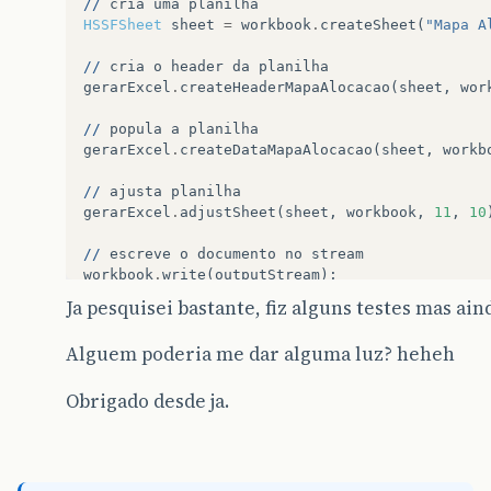
//
cria
uma
planilha
HSSFSheet
sheet
=
workbook
.
createSheet
(
"Mapa A
//
cria
o
header
da
planilha
gerarExcel
.
createHeaderMapaAlocacao
(
sheet
,
wor
//
popula
a
planilha
gerarExcel
.
createDataMapaAlocacao
(
sheet
,
workb
//
ajusta
planilha
gerarExcel
.
adjustSheet
(
sheet
,
workbook
,
11
,
10
//
escreve
o
documento
no
stream
workbook
.
write
(
outputStream
);
Ja pesquisei bastante, fiz alguns testes mas ai
response
.
setContentType
(
"application/vnd.ms-ex
response
.
setHeader
(
"Content-disposition"
,
"atta
Alguem poderia me dar alguma luz? heheh
response
.
setContentLength
((
int
)
outputStream
.
to
ServletOutputStream
output
=
response
.
getOutpu
Obrigado desde ja.
outputStream
.
writeTo
(
output
);
output
.
flush
();
output
.
close
();
%>