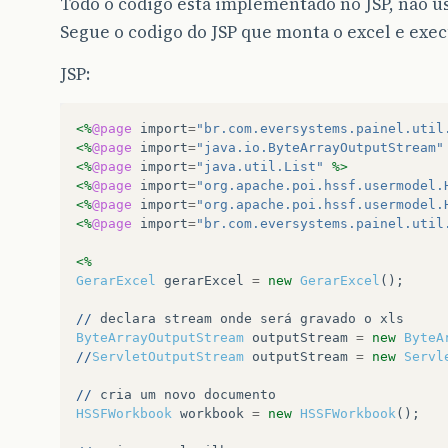
Todo o codigo está implementado no JSP, nao
Segue o codigo do JSP que monta o excel e exe
JSP:
<%
@page
import
=
"br.com.eversystems.painel.util
<%
@page
import
=
"java.io.ByteArrayOutputStream"
<%
@page
import
=
"java.util.List"
%>
<%
@page
import
=
"org.apache.poi.hssf.usermodel.
<%
@page
import
=
"org.apache.poi.hssf.usermodel.
<%
@page
import
=
"br.com.eversystems.painel.util
<%
GerarExcel
gerarExcel
=
new
GerarExcel
();
//
declara
stream
onde
será
gravado
o
xls
ByteArrayOutputStream
outputStream
=
new
ByteA
//
ServletOutputStream
outputStream
=
new
Servl
//
cria
um
novo
documento
HSSFWorkbook
workbook
=
new
HSSFWorkbook
();