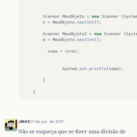
Scanner
MeuObjeto
=
new
Scanner
(
Syste
n
=
MeuObjeto
.
nextInt
();
Scanner
MeuObjeto2
=
new
Scanner
(
Syst
m
=
MeuObjeto
.
nextInt
();
soma
=
(
n
+
m
);
System
.
out
.
println
(
soma
);
}
}
JM4X
17 de jun. de 2011
Não se esqueça que se fizer uma divisão de