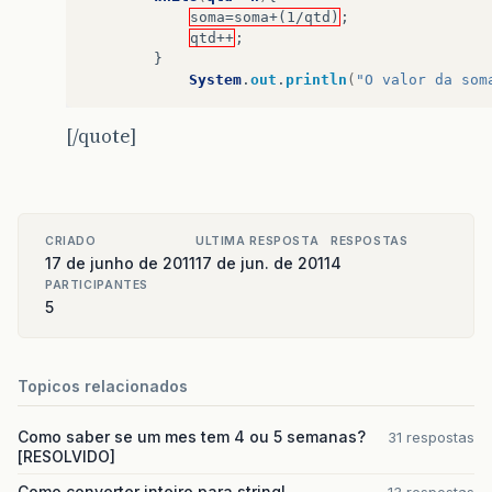
soma=soma+(1/qtd)
;
qtd++
;
}
System
.
out
.
println
(
"O valor da som
[/quote]
CRIADO
ULTIMA RESPOSTA
RESPOSTAS
17 de junho de 2011
17 de jun. de 2011
4
PARTICIPANTES
5
Topicos relacionados
Como saber se um mes tem 4 ou 5 semanas?
31 respostas
[RESOLVIDO]
Como converter inteiro para string!