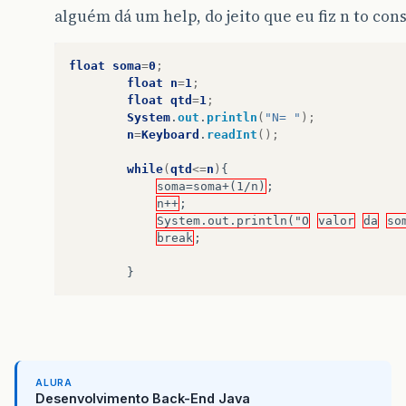
alguém dá um help, do jeito que eu fiz n to co
float
soma
=
0
;
float
n
=
1
;
float
qtd
=
1
;
System
.
out
.
println
(
"N= "
);
n
=
Keyboard
.
readInt
();
while
(
qtd
<=
n
)
{
soma=soma+(1/n)
;
n++
;
System.out.println("O
valor
da
so
break
;
}
ALURA
Desenvolvimento Back-End Java