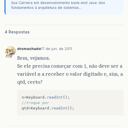
Sua Carreira em desenvolvimento back-end Java: dos
fundamentos à arquitetura de sistemas...
4 Respostas
drsmachado
17 de jun. de 2011
Bem, vejamos.
Se ele precisa começar com 1, não deve ser a
variável n a receber o valor digitado e, sim, a
qtd, certo?
n
=
Keyboard
.
readInt
();
//troque por 
qtd
=
Keyboard
.
readInt
();