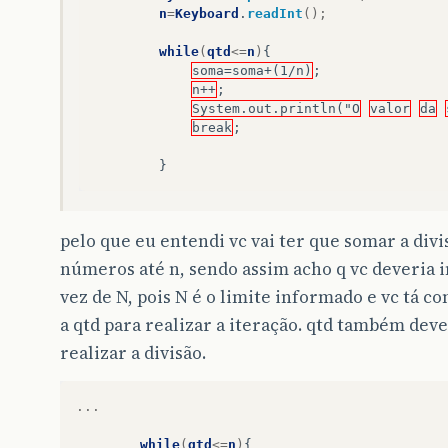
n
=
Keyboard
.
readInt
();
while
(
qtd
<=
n
)
{
soma=soma+(1/n)
;
n++
;
System.out.println("O
valor
da
break
;
}
pelo que eu entendi vc vai ter que somar a divi
números até n, sendo assim acho q vc deveria 
vez de N, pois N é o limite informado e vc tá 
a qtd para realizar a iteração. qtd também dev
realizar a divisão.
...
while
(
qtd
<=
n
)
{