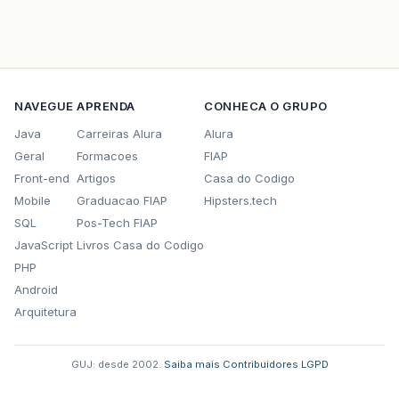
NAVEGUE
APRENDA
CONHECA O GRUPO
Java
Carreiras Alura
Alura
Geral
Formacoes
FIAP
Front-end
Artigos
Casa do Codigo
Mobile
Graduacao FIAP
Hipsters.tech
SQL
Pos-Tech FIAP
JavaScript
Livros Casa do Codigo
PHP
Android
Arquitetura
GUJ: desde 2002.
·
Saiba mais
·
Contribuidores
·
LGPD