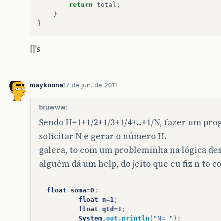
return
total
;
}
}
[]'s
maykoone
17 de jun. de 2011
bruwww:
Sendo H=1+1/2+1/3+1/4+...+1/N, fazer um pr
solicitar N e gerar o número H.
galera, to com um probleminha na lógica de
alguém dá um help, do jeito que eu fiz n to 
float
soma
=
0
;
float
n
=
1
;
float
qtd
=
1
;
System
.
out
.
println
(
"N= "
);