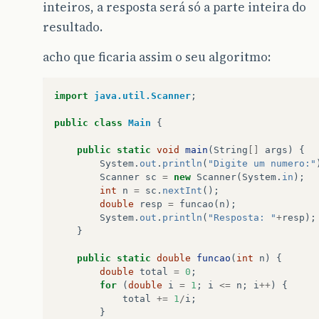
inteiros, a resposta será só a parte inteira do
resultado.
acho que ficaria assim o seu algoritmo:
import
java.util.Scanner
;
public
class
Main
{
public
static
void
main
(
String
[]
args
)
{
System
.
out
.
println
(
"Digite um numero:"
Scanner
sc
=
new
Scanner
(
System
.
in
);
int
n
=
sc
.
nextInt
();
double
resp
=
funcao
(
n
);
System
.
out
.
println
(
"Resposta: "
+
resp
);
}
public
static
double
funcao
(
int
n
)
{
double
total
=
0
;
for
(
double
i
=
1
;
i
<=
n
;
i
++
)
{
total
+=
1
/
i
;
}