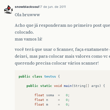
snowblacksoul
17 de jun. de 2011
Ola bruwww
Acho que já responderam no primeiro post que
colocado.
mas vamos lá!
você terá que usar o Scanner, faça exatamente
deixei, mas para colocar mais valores como vc 
querendo precisa colocar vários scanner!
public
class
testss
{
public
static
void
main
(
String
[]
args
)
{
float
soma
=
0
;
float
n
=
0
;
float
m
=
0
;