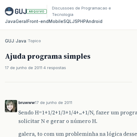
Discussoes de Programacao e
ARQUIVO
Tecnologia
Java
Geral
Front‑end
Mobile
SQL
JS
PHP
Android
GUJ
/
Java
/
Topico
Ajuda programa simples
17 de junho de 2011
4 respostas
bruwww
17 de junho de 2011
Sendo H=1+1/2+1/3+1/4+...+1/N, fazer um progr
solicitar N e gerar o número H.
galera, to com um probleminha na lógica dess