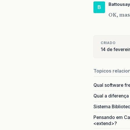
Battousa
B
OK, mas
CRIADO
14 de fevere
Topicos relacio
Qual software fr
Qual a diferença
Sistema Bibliote
Pensando em Caso
<extend>?