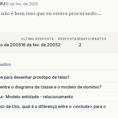
yPJ
16 de fev. de 2005
 não é bem isso que eu estava procurando…
ULTIMA RESPOSTA
RESPOSTAS
PARTICIPANTES
iro de 2005
16 de fev. de 2005
2
2
nados
ee para desenhar protótipo de telas?
 entre o diagrama de classe e o modelo de domínio?
ca- Modelo entidade - relacionamento
 de Uso, qual é a diferença entre o <include> para o