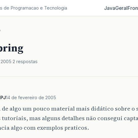
Java
Geral
Fron
s de Programacao e Tecnologia
o
pring
e 2005
2 respostas
yPJ
14 de fevereiro de 2005
 de algo um pouco material mais didático sobre o sp
tutoriais, mas alguns detalhes não consegui capta
ncia algo com exemplos praticos.