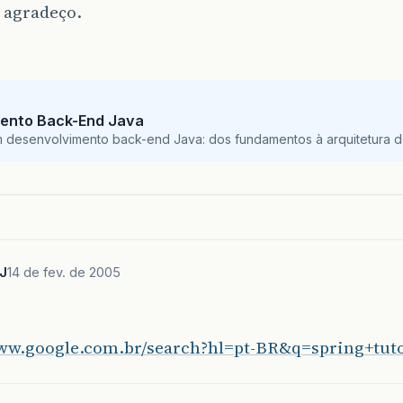
 agradeço.
ento Back-End Java
m desenvolvimento back-end Java: dos fundamentos à arquitetura de
J
14 de fev. de 2005
www.google.com.br/search?hl=pt-BR&q=spring+tut