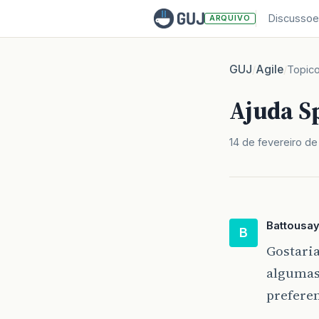
Discussoe
ARQUIVO
GUJ
Agile
/
/
Topic
Ajuda S
14 de fevereiro d
Battousa
B
Gostaria
algumas 
prefere