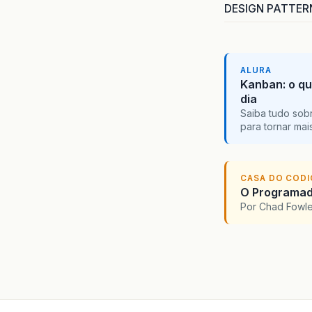
DESIGN PATTERN
ALURA
Kanban: o qu
dia
Saiba tudo sobr
para tornar ma
CASA DO COD
O Programado
Por Chad Fowl