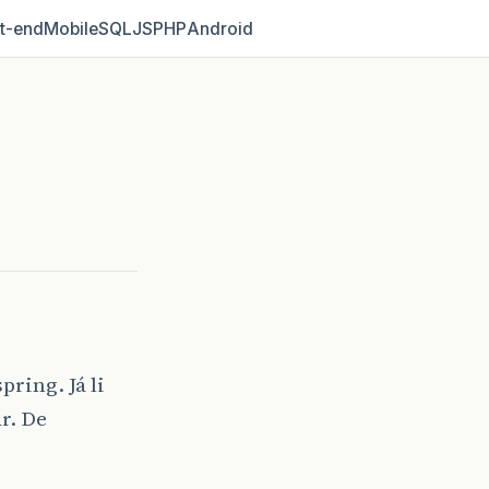
t‑end
Mobile
SQL
JS
PHP
Android
ring. Já li
r. De