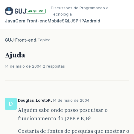
Discussoes de Programacao e
ARQUIVO
Tecnologia
Java
Geral
Front‑end
Mobile
SQL
JS
PHP
Android
GUJ
/
Front-end
/
Topico
Ajuda
14 de maio de 2004
2 respostas
Douglas_LoretoPJ
14 de maio de 2004
D
Alguém sabe onde posso pesquisar o
funcionamento do J2EE e EJB?
Gostaria de fontes de pesquisa que mostrar o