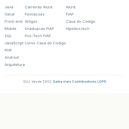
Java
Carreiras Alura
Alura
Geral
Formacoes
FIAP
Front-end
Artigos
Casa do Codigo
Mobile
Graduacao FIAP
Hipsters.tech
SQL
Pos-Tech FIAP
JavaScript
Livros Casa do Codigo
PHP
Android
Arquitetura
GUJ: desde 2002.
·
Saiba mais
·
Contribuidores
·
LGPD