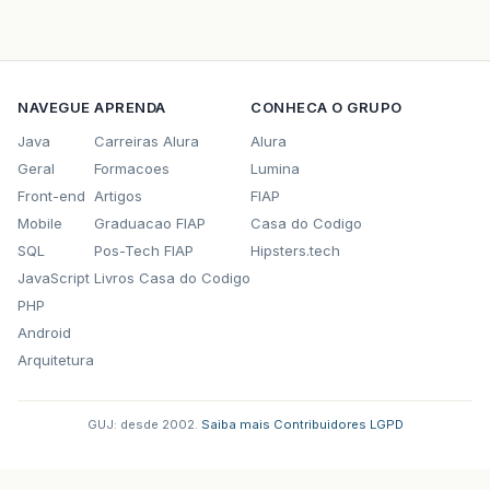
NAVEGUE
APRENDA
CONHECA O GRUPO
Java
Carreiras Alura
Alura
Geral
Formacoes
Lumina
Front-end
Artigos
FIAP
Mobile
Graduacao FIAP
Casa do Codigo
SQL
Pos-Tech FIAP
Hipsters.tech
JavaScript
Livros Casa do Codigo
PHP
Android
Arquitetura
GUJ: desde 2002.
·
Saiba mais
·
Contribuidores
·
LGPD