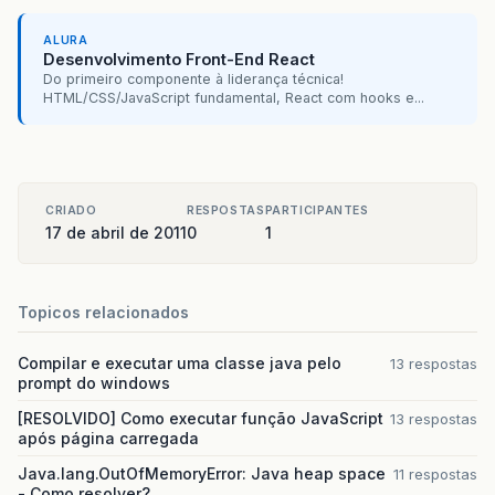
&
lt
;
/
ui
:
insert
&
gt
;
&
lt
;
/
div
&
gt
;
ALURA
&
lt
;
/
div
&
gt
;
Desenvolvimento Front-End React
&
lt
;
/
h
:
body
&
gt
;
Do primeiro componente à liderança técnica!
&
lt
;
/
html
&
gt
;
HTML/CSS/JavaScript fundamental, React com hooks e...
CRIADO
RESPOSTAS
PARTICIPANTES
17 de abril de 2011
0
1
Topicos relacionados
Compilar e executar uma classe java pelo
13 respostas
prompt do windows
[RESOLVIDO] Como executar função JavaScript
13 respostas
após página carregada
Java.lang.OutOfMemoryError: Java heap space
11 respostas
- Como resolver?