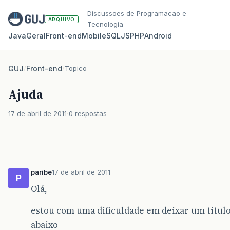
Discussoes de Programacao e
ARQUIVO
Tecnologia
Java
Geral
Front‑end
Mobile
SQL
JS
PHP
Android
GUJ
/
Front-end
/
Topico
Ajuda
17 de abril de 2011
0 respostas
paribe
17 de abril de 2011
P
Olá,
estou com uma dificuldade em deixar um titu
abaixo