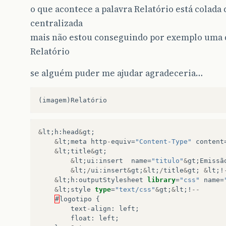
o que acontece a palavra Relatório está colada
centralizada
mais não estou conseguindo por exemplo uma d
Relatório
se alguém puder me ajudar agradeceria…
&
lt
;
h
:
head
&
gt
;
&
lt
;
meta
http
-
equiv
=
"Content-Type"
content
&
lt
;
title
&
gt
;
&
lt
;
ui
:
insert
name
=
"titulo"
&
gt
;
Emissã
&
lt
;
/
ui
:
insert
&
gt
;
&
lt
;
/
title
&
gt
;
&
lt
;!
&
lt
;
h
:
outputStylesheet
library
=
"css"
name
=
&
lt
;
style
type
=
"text/css"
&
gt
;
&
lt
;!
--
#
logotipo
{
text
-
align
:
left
;
float
:
left
;