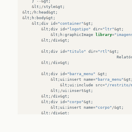
}
--&
gt
;
&
lt
;
/
style
&
gt
;
&
lt
;
/
h
:
head
&
gt
;
&
lt
;
h
:
body
&
gt
;
&
lt
;
div
id
=
"container"
&
gt
;
&
lt
;
div
id
=
"logotipo"
dir
=
"ltr"
&
gt
;
&
lt
;
h
:
graphicImage
library
=
"imagen
&
lt
;
/
div
&
gt
;
&
lt
;
div
id
=
"titulo"
dir
=
"rtl"
&
gt
;
Relató
&
lt
;
/
div
&
gt
;
&
lt
;
div
id
=
"barra_menu"
&
gt
;
&
lt
;
ui
:
insert
name
=
"barra_menu"
&
gt
&
lt
;
ui
:
include
src
=
"/restrito/
&
lt
;
/
ui
:
insert
&
gt
;
&
lt
;
/
div
&
gt
;
&
lt
;
div
id
=
"corpo"
&
gt
;
&
lt
;
ui
:
insert
name
=
"corpo"
/&
gt
;
&
lt
;
/
div
&
gt
;
&
lt
;
div
id
=
"rodape"
&
gt
;
&
lt
;
ui
:
insert
name
=
"rodape"
&
gt
;
&
lt
;
ui
:
include
src
=
"/publico/r