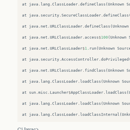
at
java
.
lang
.
ClassLoader
.
defineClass
(
Unknown
S
at
java
.
security
.
SecureClassLoader
.
defineClass
at
java
.
net
.
URLClassLoader
.
defineClass
(
Unknown
at
java
.
net
.
URLClassLoader
.
access
$
100
(
Unknown
at
java
.
net
.
URLClassLoader
$
1.
run
(
Unknown
Sourc
at
java
.
security
.
AccessController
.
doPrivileged
at
java
.
net
.
URLClassLoader
.
findClass
(
Unknown
S
at
java
.
lang
.
ClassLoader
.
loadClass
(
Unknown
Sou
at
sun
.
misc
.
Launcher
$
AppClassLoader
.
loadClass
(
at
java
.
lang
.
ClassLoader
.
loadClass
(
Unknown
Sou
at
java
.
lang
.
ClassLoader
.
loadClassInternal
(
Unk
C:\Javac>