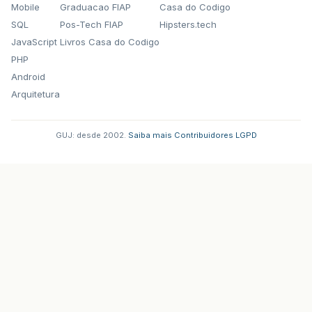
Mobile
Graduacao FIAP
Casa do Codigo
SQL
Pos-Tech FIAP
Hipsters.tech
JavaScript
Livros Casa do Codigo
PHP
Android
Arquitetura
GUJ: desde 2002.
·
Saiba mais
·
Contribuidores
·
LGPD