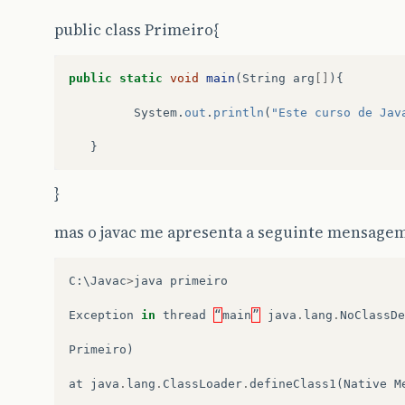
public class Primeiro{
public
static
void
main
(
String
arg
[]
){
System
.
out
.
println
(
"Este curso de Jav
}
}
mas o javac me apresenta a seguinte mensagem
C
:
\
Javac
>
java
primeiro
Exception
in
thread
“
main
”
java
.
lang
.
NoClassDe
Primeiro
)
at
java
.
lang
.
ClassLoader
.
defineClass1
(
Native
M