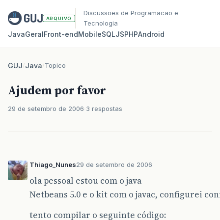
Discussoes de Programacao e
ARQUIVO
Tecnologia
Java
Geral
Front‑end
Mobile
SQL
JS
PHP
Android
GUJ
/
Java
/
Topico
Ajudem por favor
29 de setembro de 2006
3 respostas
Thiago_Nunes
29 de setembro de 2006
ola pessoal estou com o java
Netbeans 5.0 e o kit com o javac, configurei con
tento compilar o seguinte código: