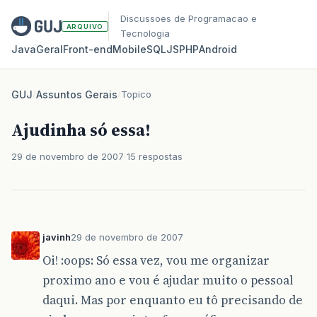
Discussoes de Programacao e
ARQUIVO
Tecnologia
Java
Geral
Front‑end
Mobile
SQL
JS
PHP
Android
GUJ
/
Assuntos Gerais
/
Topico
Ajudinha só essa!
29 de novembro de 2007
15 respostas
javinh
29 de novembro de 2007
Oi! :oops: Só essa vez, vou me organizar
proximo ano e vou é ajudar muito o pessoal
daqui. Mas por enquanto eu tô precisando de