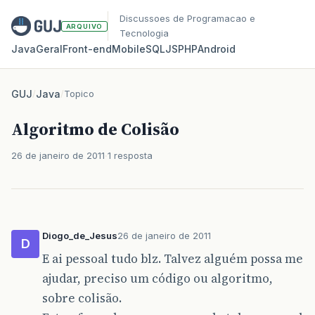
Discussoes de Programacao e
ARQUIVO
Tecnologia
Java
Geral
Front‑end
Mobile
SQL
JS
PHP
Android
GUJ
/
Java
/
Topico
Algoritmo de Colisão
26 de janeiro de 2011
1 resposta
Diogo_de_Jesus
26 de janeiro de 2011
D
E ai pessoal tudo blz. Talvez alguém possa me
ajudar, preciso um código ou algoritmo,
sobre colisão.