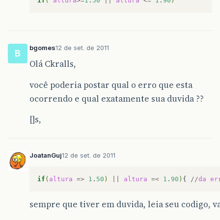
if
(
altura
>=
1
.
50
||
altura
<=
1
.
90
)
System
.
out
.
println
(
"Homens medidos sao:"
System
.
out
.
println
(
"Homens acima de 1.70 
System
.
out
.
println
(
"Media da altura das m
System
.
out
.
println
(
"Percentual enter as m
bgomes
12 de set. de 2011
B
}
Olá Ckralls,
}
você poderia postar qual o erro que esta
ocorrendo e qual exatamente sua duvida ??
[]s,
JoatanGuj
12 de set. de 2011
if
(
altura
=>
1
.
50
)
||
altura
=<
1
.
90
)
{
//
da
er
sempre que tiver em duvida, leia seu codigo, v