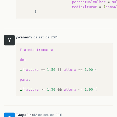
percentualMulher
=
mu
mediaAlturaM
=
(
somaA
ywanes
12 de set. de 2011
Y
E
ainda
trocaria
de
:

if
(
altura
>=
1
.
50
||
altura
<=
1
.
90
)
{

para
:

if
(
altura
>=
1
.
50
&&
altura
<=
1
.
90
)
TJapaFine
12 de set. de 2011