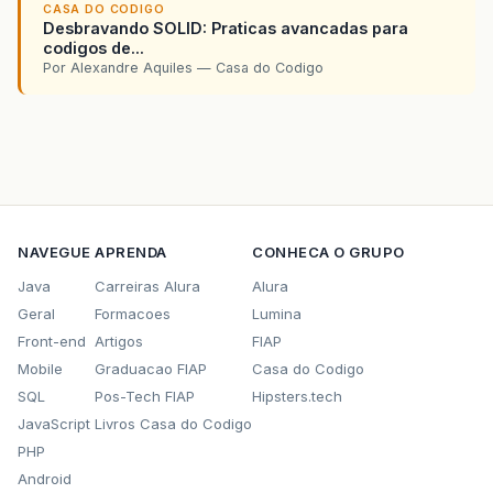
CASA DO CODIGO
Desbravando SOLID: Praticas avancadas para
codigos de...
Por Alexandre Aquiles — Casa do Codigo
NAVEGUE
APRENDA
CONHECA O GRUPO
Java
Carreiras Alura
Alura
Geral
Formacoes
Lumina
Front-end
Artigos
FIAP
Mobile
Graduacao FIAP
Casa do Codigo
SQL
Pos-Tech FIAP
Hipsters.tech
JavaScript
Livros Casa do Codigo
PHP
Android