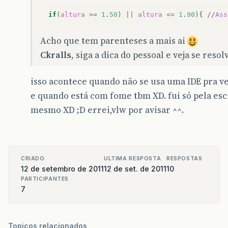
if
(
altura
>=
1
.
50
)
||
altura
<=
1
.
90
)
{
//
Ass
Acho que tem parenteses a mais ai
Ckralls
, siga a dica do pessoal e veja se reso
isso acontece quando não se usa uma IDE pra ve
e quando está com fome tbm XD. fui só pela esc
mesmo XD ;D errei,vlw por avisar ^^.
CRIADO
ULTIMA RESPOSTA
RESPOSTAS
12 de setembro de 2011
12 de set. de 2011
10
PARTICIPANTES
7
Topicos relacionados