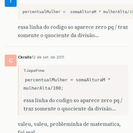
T
percentualMulher
=
somaAlturaM
*
mulherAlta
/
1
essa linha do codigo so aparece zero pq / traz
somente o quociente da divisão…
Ckralls
12 de set. de 2011
C
TJapaFine:
percentualMulher = somaAlturaM *
mulherAlta/100;
essa linha do codigo so aparece zero pq /
traz somente o quociente da divisão…
valeu, valeu, probleminha de matematica,
foi mal.