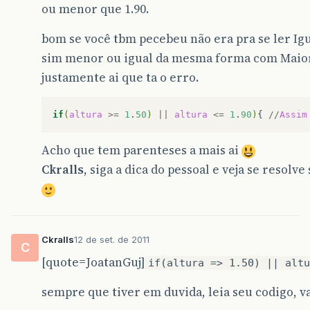
ou menor que 1.90.
bom se você tbm pecebeu não era pra se ler Ig
sim menor ou igual da mesma forma com Maior 
justamente ai que ta o erro.
if
(
altura
>=
1
.
50
)
||
altura
<=
1
.
90
)
{
//
Assim
Acho que tem parenteses a mais ai
Ckralls
, siga a dica do pessoal e veja se resolv
Ckralls
12 de set. de 2011
C
[quote=JoatanGuj]
if(altura => 1.50) || altu
sempre que tiver em duvida, leia seu codigo, v