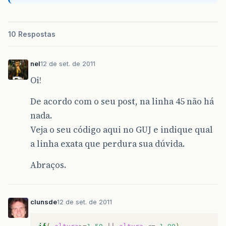
contaMulher
=
contaMulher
+
1
;
}
10 Respostas
if
(
altura
=>
1.50
)
||
altura
=<
1.90
){
nel
12 de set. de 2011
mulherAlta
=
mulherAlta
+
1
;
somaAlturaM
=
somaAlturaM
+
al
Oi!
percentualMulher
=
somaAltura
mediaAlturaM
=
somaAlturaM
/
m
De acordo com o seu post, na linha 45 não há
}
nada.
Veja o seu código aqui no GUJ e indique qual
a linha exata que perdura sua dúvida.
if
(
altura
<
0
){
Abraços.
System
.
exit
(
0
);
}
clunsde
12 de set. de 2011
}
}