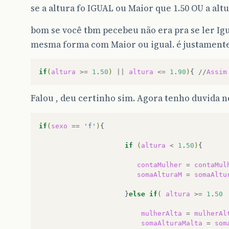
se a altura fo IGUAL ou Maior que 1.50 OU a alt
bom se você tbm pecebeu não era pra se ler Ig
mesma forma com Maior ou igual. é justamente 
if
(
altura
>=
1
.
50
)
||
altura
<=
1
.
90
)
{
//
Assim
Falou , deu certinho sim. Agora tenho duvida ne
if
(
sexo
==
'f'
)
if
(
altura
<
1
.
50
)
contaMulher
=
contaMul
somaAlturaM
=
somaAltu
}
else
if
(
altura
>=
1
.
50
mulherAlta
=
mulherAl
somaAlturaMalta
=
som