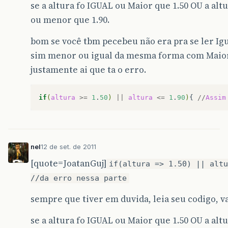
se a altura fo IGUAL ou Maior que 1.50 OU a alt
ou menor que 1.90.
bom se você tbm pecebeu não era pra se ler Ig
sim menor ou igual da mesma forma com Maior 
justamente ai que ta o erro.
if
(
altura
>=
1
.
50
)
||
altura
<=
1
.
90
)
{
//
Assim
nel
12 de set. de 2011
[quote=JoatanGuj]
if(altura => 1.50) || altu
//da erro nessa parte
sempre que tiver em duvida, leia seu codigo, v
se a altura fo IGUAL ou Maior que 1.50 OU a alt