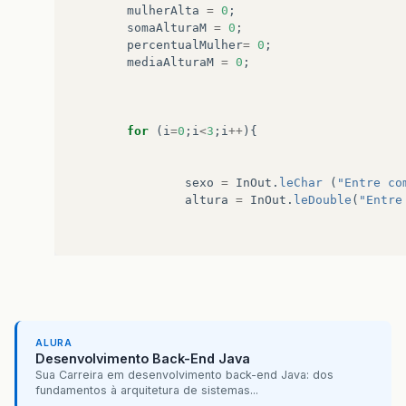
mulherAlta
=
0
;
somaAlturaM
=
0
;
percentualMulher
=
0
;
mediaAlturaM
=
0
;
for
(
i
=
0
;
i
<
3
;
i
++
){
sexo
=
InOut
.
leChar
(
"Entre co
altura
=
InOut
.
leDouble
(
"Entre
if
(
altura
>
0
||
altura
>
1.70
){
if
(
sexo
==
'm'
){
contaHomem
=
contaHomem
+
1
;
homemAlto
=
homemAlto
+
1
;
ALURA
Desenvolvimento Back-End Java
Sua Carreira em desenvolvimento back-end Java: dos
}
else
if
(
sexo
==
'f'
){
fundamentos à arquitetura de sistemas...