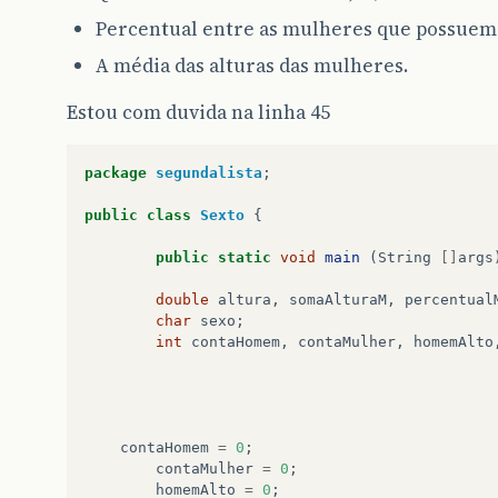
Percentual entre as mulheres que possuem al
A média das alturas das mulheres.
Estou com duvida na linha 45
package
segundalista
;
public
class
Sexto
{
public
static
void
main
(
String
[]
args
double
altura
,
somaAlturaM
,
percentual
char
sexo
;
int
contaHomem
,
contaMulher
,
homemAlto
contaHomem
=
0
;
contaMulher
=
0
;
homemAlto
=
0
;