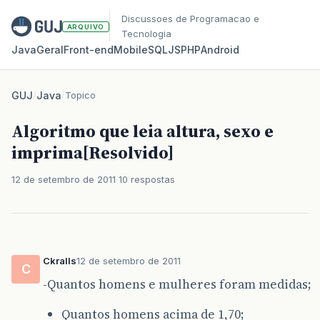
Discussoes de Programacao e
ARQUIVO
Tecnologia
Java
Geral
Front‑end
Mobile
SQL
JS
PHP
Android
GUJ
/
Java
/
Topico
Algoritmo que leia altura, sexo e
imprima[Resolvido]
12 de setembro de 2011
10 respostas
Ckralls
12 de setembro de 2011
C
-Quantos homens e mulheres foram medidas;
Quantos homens acima de 1,70;