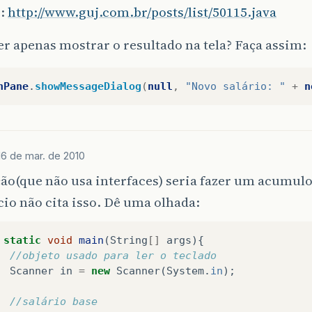
s:
http://www.guj.com.br/posts/list/50115.java
r apenas mostrar o resultado na tela? Faça assim:
nPane
.
showMessageDialog
(
null
,
"Novo salário: "
+
n
16 de mar. de 2010
o(que não usa interfaces) seria fazer um acumulo 
cio não cita isso. Dê uma olhada:
static
void
main
(
String
[]
args
){
//objeto usado para ler o teclado
Scanner
in
=
new
Scanner
(
System
.
in
);
//salário base