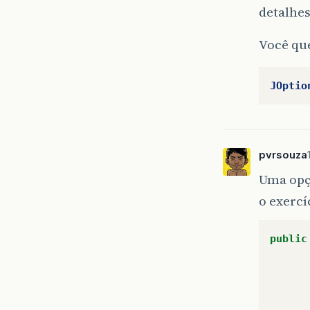
detalhe
Você que
JOptio
pvrsouza
Uma opçã
o exercí
public