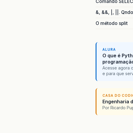
Comando SELECT 
&, &&, |, ||. Qnd
O método split
ALURA
O que é Pyth
programaçã
Acesse agora o
e para que serv
CASA DO COD
Engenharia d
Por Ricardo P