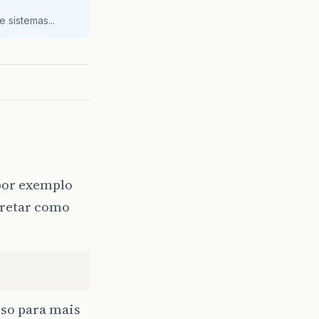
 sistemas...
(por exemplo
rpretar como
isso para mais