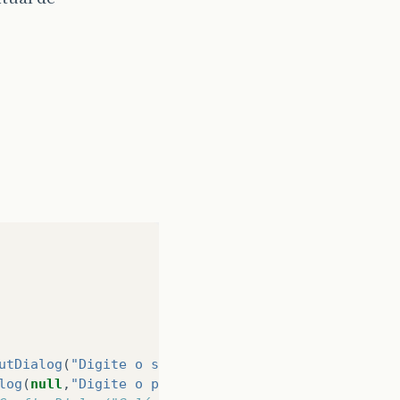
utDialog
(
"Digite o salário"
));
log
(
null
,
"Digite o percentual"
));