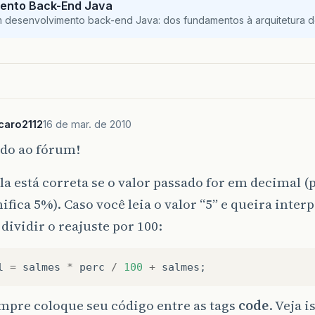
ento Back-End Java
m desenvolvimento back-end Java: dos fundamentos à arquitetura de
caro2112
16 de mar. de 2010
do ao fórum!
a está correta se o valor passado for em decimal 
nifica 5%). Caso você leia o valor “5” e queira inte
 dividir o reajuste por 100:
l
=
salmes
*
perc
/
100
+
salmes
;
mpre coloque seu código entre as tags
code
. Veja 