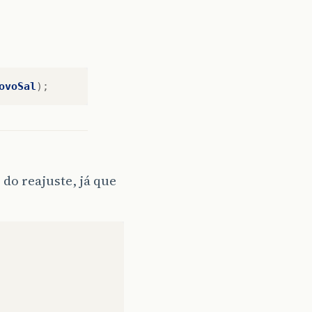
ovoSal
);
do reajuste, já que