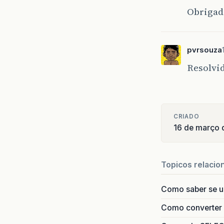
Obrigada
pvrsouza
Resolvid
CRIADO
16 de março 
Topicos relacio
Como saber se 
Como converter i