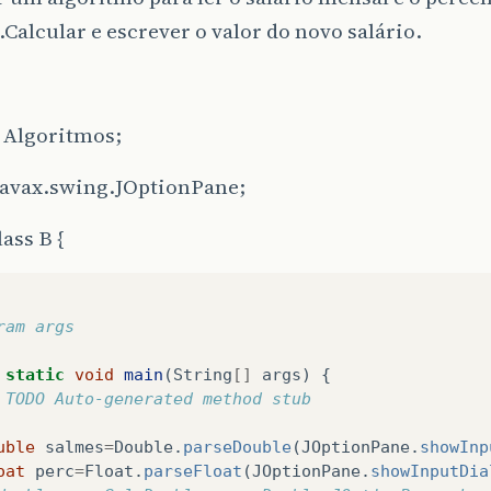
.Calcular e escrever o valor do novo salário.
 Algoritmos;
javax.swing.JOptionPane;
lass B {
ram args
static
void
main
(
String
[]
args
)
{
 TODO Auto-generated method stub
uble
salmes
=
Double
.
parseDouble
(
JOptionPane
.
showInp
oat
perc
=
Float
.
parseFloat
(
JOptionPane
.
showInputDia