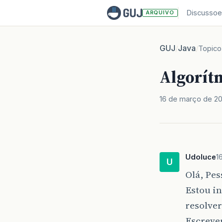
Discussoe
ARQUIVO
GUJ
Java
/
/
Topico
Algorít
16 de março de 2
Udoluce
1
U
Olá, Pes
Estou in
resolver
Escrever