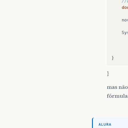
//
do
no
Sy
}
}
mas não 
fórmula 
ALURA