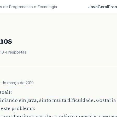
Java
Geral
Fron
s de Programacao e Tecnologia
mos
010
4 respostas
6 de março de 2010
soal!!
iciando em Java, sinto muita dificuldade. Gostaria 
 este problema:
 um algorítmo para ler o salário mensal e o percen