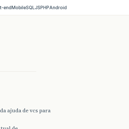
t‑end
Mobile
SQL
JS
PHP
Android
da ajuda de vcs para
tual de