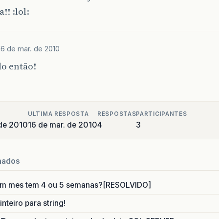
!! :lol:
16 de mar. de 2010
o então!
ULTIMA RESPOSTA
RESPOSTAS
PARTICIPANTES
de 2010
16 de mar. de 2010
4
3
nados
um mes tem 4 ou 5 semanas?[RESOLVIDO]
nteiro para string!