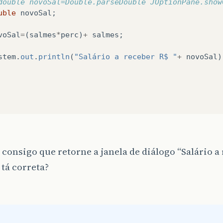
double novoSal=Double.parseDouble JOptionPane.show
uble
novoSal
;
voSal
=
(
salmes
*
perc
)
+
salmes
;
stem
.
out
.
println
(
"Salário a receber R$ "
+
novoSal
)
consigo que retorne a janela de diálogo “Salário a r
tá correta?