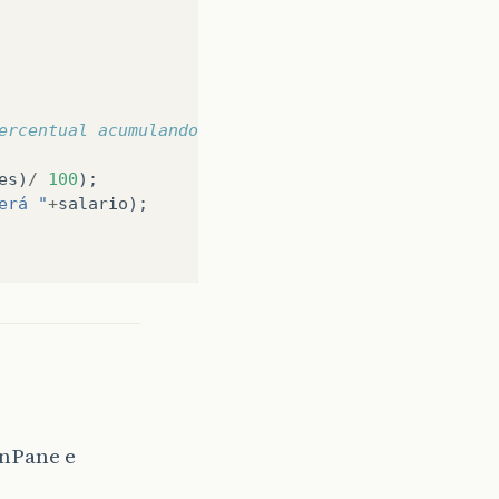
ercentual acumulando os reajustes num intervalo de
es
)
/
100
);
erá "
+
salario
);
onPane e