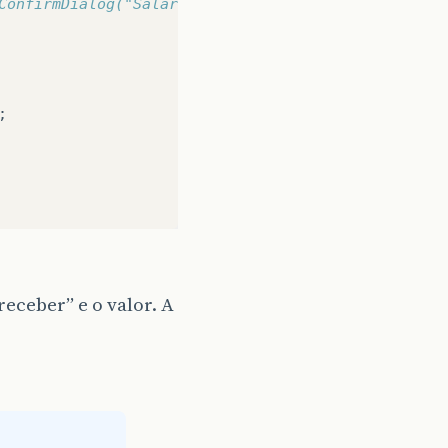
ConfirmDialog("Salário a receber"));
;
eceber” e o valor. A