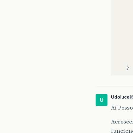
}
Udoluce
1
U
Aí Pesso
Acrescen
funcion