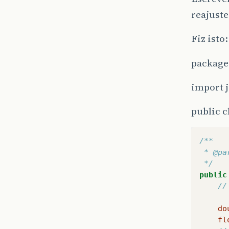
reajuste
Fiz isto:
package
import 
public c
/**
 * @pa
 */
public
//
do
fl