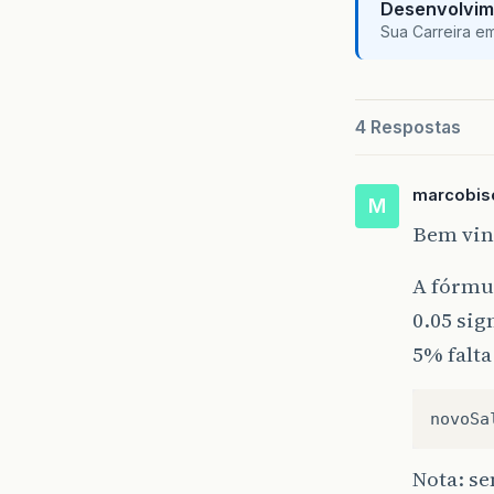
Desenvolvim
Sua Carreira e
4 Respostas
marcobis
M
Bem vin
A fórmul
0.05 sig
5% falta
novoSa
Nota: se