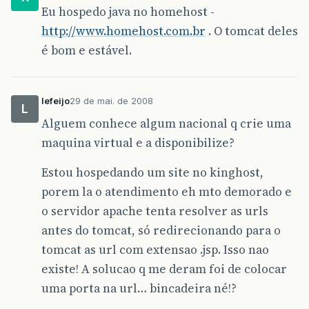
Eu hospedo java no homehost -
http://www.homehost.com.br
. O tomcat deles
é bom e estável.
lefeijo
29 de mai. de 2008
L
Alguem conhece algum nacional q crie uma
maquina virtual e a disponibilize?
Estou hospedando um site no kinghost,
porem la o atendimento eh mto demorado e
o servidor apache tenta resolver as urls
antes do tomcat, só redirecionando para o
tomcat as url com extensao .jsp. Isso nao
existe! A solucao q me deram foi de colocar
uma porta na url… bincadeira né!?