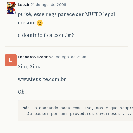
Leozin
21 de ago. de 2006
puisé, esse regs parece ser MUITO legal
mesmo
o domínio fica .com.br?
LeandroSeverino
21 de ago. de 2006
L
Sim, Sim.
www.teusite.com.br
Ob.:
Não to ganhando nada com isso, mas é que sempr