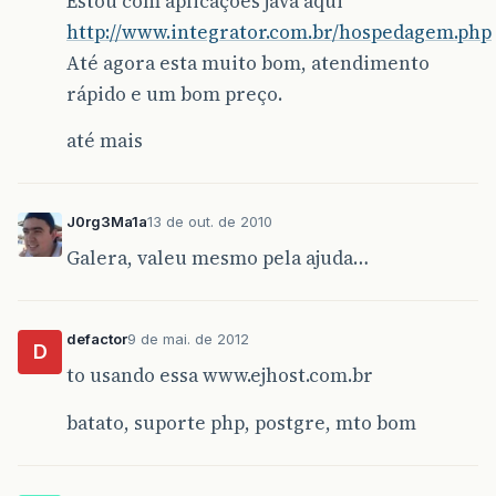
Estou com aplicações java aqui
http://www.integrator.com.br/hospedagem.php
Até agora esta muito bom, atendimento
rápido e um bom preço.
até mais
J0rg3Ma1a
13 de out. de 2010
Galera, valeu mesmo pela ajuda…
defactor
9 de mai. de 2012
D
to usando essa www.ejhost.com.br
batato, suporte php, postgre, mto bom