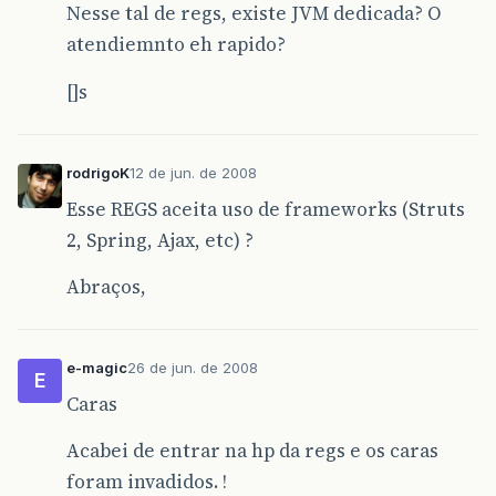
Nesse tal de regs, existe JVM dedicada? O
atendiemnto eh rapido?
[]s
rodrigoK
12 de jun. de 2008
Esse REGS aceita uso de frameworks (Struts
2, Spring, Ajax, etc) ?
Abraços,
e-magic
26 de jun. de 2008
E
Caras
Acabei de entrar na hp da regs e os caras
foram invadidos. !