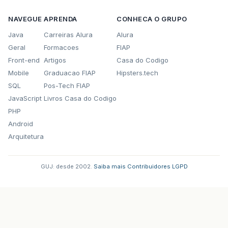
NAVEGUE
APRENDA
CONHECA O GRUPO
Java
Carreiras Alura
Alura
Geral
Formacoes
FIAP
Front-end
Artigos
Casa do Codigo
Mobile
Graduacao FIAP
Hipsters.tech
SQL
Pos-Tech FIAP
JavaScript
Livros Casa do Codigo
PHP
Android
Arquitetura
GUJ: desde 2002.
·
Saiba mais
·
Contribuidores
·
LGPD