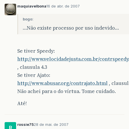
maquiavelbona
16 de abr. de 2007
bogo:
…Não existe processo por uso indevido…
Se tiver Speedy:
http://www.velocidadejusta.com.br/contrspeed
, clausula 4.3
Se tiver Ajato:
http://www.abusar.org/contrajato.html
, clausul
Não achei para o do vírtua. Tome cuidado.
Até!
rossie75
28 de mai. de 2007
R