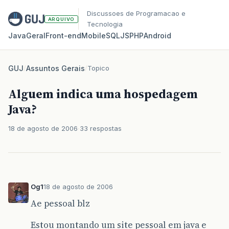
Discussoes de Programacao e
ARQUIVO
Tecnologia
Java
Geral
Front‑end
Mobile
SQL
JS
PHP
Android
GUJ
/
Assuntos Gerais
/
Topico
Alguem indica uma hospedagem
Java?
18 de agosto de 2006
33 respostas
Og1
18 de agosto de 2006
Ae pessoal blz
Estou montando um site pessoal em java e