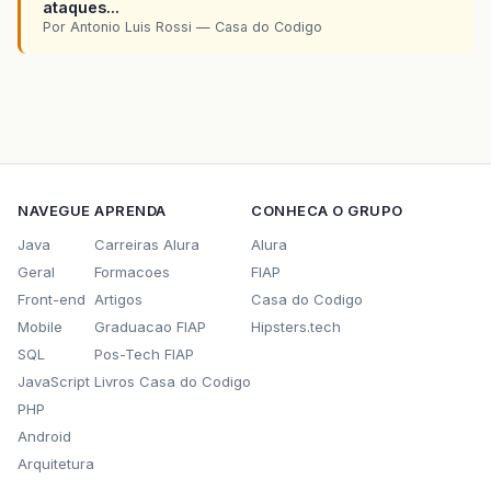
ataques...
Por Antonio Luis Rossi — Casa do Codigo
NAVEGUE
APRENDA
CONHECA O GRUPO
Java
Carreiras Alura
Alura
Geral
Formacoes
FIAP
Front-end
Artigos
Casa do Codigo
Mobile
Graduacao FIAP
Hipsters.tech
SQL
Pos-Tech FIAP
JavaScript
Livros Casa do Codigo
PHP
Android
Arquitetura