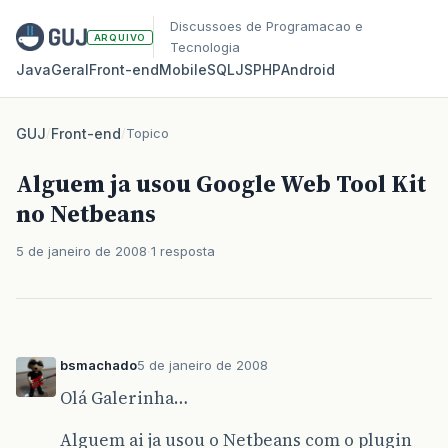
Discussoes de Programacao e
ARQUIVO
Tecnologia
Java
Geral
Front‑end
Mobile
SQL
JS
PHP
Android
GUJ
/
Front-end
/
Topico
Alguem ja usou Google Web Tool Kit
no Netbeans
5 de janeiro de 2008
1 resposta
bsmachado
5 de janeiro de 2008
Olá Galerinha…
Alguem ai ja usou o Netbeans com o plugin