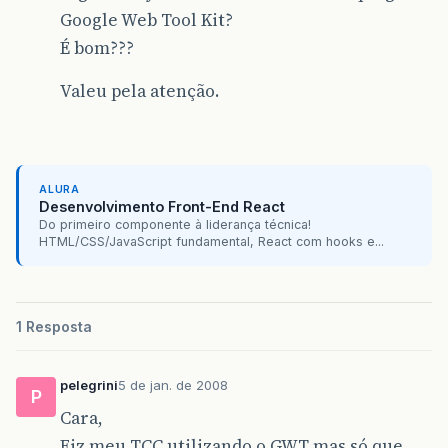
Google Web Tool Kit?
É bom???
Valeu pela atenção.
ALURA
Desenvolvimento Front-End React
Do primeiro componente à liderança técnica!
HTML/CSS/JavaScript fundamental, React com hooks e...
1 Resposta
pelegrini
5 de jan. de 2008
P
Cara,
Fiz meu TCC utilizando o GWT mas só que