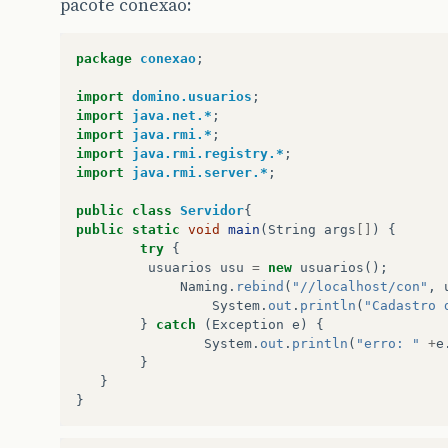
pacote conexao:
package
conexao
;
import
domino.usuarios
;
import
java.net.*
;
import
java.rmi.*
;
import
java.rmi.registry.*
;
import
java.rmi.server.*
;
public
class
Servidor
{
public
static
void
main
(
String
args
[]
)
{
try
{
usuarios
usu
=
new
usuarios
();
Naming
.
rebind
(
"//localhost/con"
,
System
.
out
.
println
(
"Cadastro 
}
catch
(
Exception
e
)
{
System
.
out
.
println
(
"erro: "
+
e
}
}
}