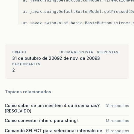
at
javax
.
swing
.
DefaultButtonModel
.
fireActionPe
at
javax
.
swing
.
DefaultButtonModel
.
setPressed
(
D
at
javax
.
swing
.
plaf
.
basic
.
BasicButtonListener
.
at
java
.
awt
.
Component
.
processMouseEvent
(
Compon
at
javax
.
swing
.
JComponent
.
processMouseEvent
(
JC
CRIADO
ULTIMA RESPOSTA
RESPOSTAS
at
java
.
awt
.
Component
.
processEvent
(
Component
.
j
31 de outubro de 2009
2 de nov. de 2009
3
PARTICIPANTES
at
java
.
awt
.
Container
.
processEvent
(
Container
.
j
2
at
java
.
awt
.
Component
.
dispatchEventImpl
(
Compon
at
java
.
awt
.
Container
.
dispatchEventImpl
(
Contai
Topicos relacionados
at
java
.
awt
.
Component
.
dispatchEvent
(
Component
.
Como saber se um mes tem 4 ou 5 semanas?
31 respostas
[RESOLVIDO]
at
java
.
awt
.
LightweightDispatcher
.
retargetMous
Como converter inteiro para string!
13 respostas
at
java
.
awt
.
LightweightDispatcher
.
processMouse
Comando SELECT para selecionar intervalo de
12 respostas