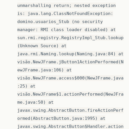
unmarshalling return; nested exception
is: java.lang.ClassNotFoundException:
domino.usuarios_Stub (no security
manager: RMI class loader disabled) at
sun.rmi.registry.RegistryImpl_Stub.lookup
(Unknown Source) at
java.rmi.Naming.lookup(Naming.java:84) at
visão.NewJFrame.jButton1ActionPerformed(N
ewJFrame.java:106) at
visão.NewJFrame.access$000(NewJFrame.java
:25) at
visão.NewJFrame$1.actionPerformed(NewJFra
me.java:50) at
javax.swing.AbstractButton.fireActionPerf
ormed(AbstractButton.java:1995) at
javax.swing.AbstractButton$Handler.action