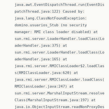
java.awt.EventDispatchThread.run(EventDis
patchThread.java:122) Caused by:
java.lang.ClassNotFoundException:
domino.usuarios_Stub (no security
manager: RMI class loader disabled) at
sun.rmi.server.LoaderHandler.loadClass(Lo
aderHandler.java:375) at
sun.rmi.server.LoaderHandler.loadClass(Lo
aderHandler.java:165) at
java.rmi.server.RMIClassLoader$2.loadClas
s(RMIClassLoader.java:620) at
java.rmi.server.RMIClassLoader.loadClass(
RMIClassLoader.java:247) at
sun.rmi.server.MarshalInputStream.resolve
Class(MarshalInputStream.java:197) at
java.io.ObjectInputStream.readNonProxyDes