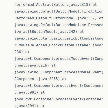
Performed(AbstractButton.java:2318) at
javax.swing.DefaultButtonModel.fireAction
Performed(DefaultButtonModel.java:387) at
javax.swing.DefaultButtonModel.setPressed
(DefaultButtonModel.java:242) at
javax.swing.plaf.basic.BasicButtonListene
r.mouseReleased(BasicButtonListener.java:
236) at
java.awt.Component.processMouseEvent(Comp
onent.java:6216) at
javax.swing.JComponent.processMouseEvent(
JComponent.java:3265) at
java.awt.Component.processEvent(Component
.java:5981) at
java.awt.Container.processEvent(Container
.java:2041) at