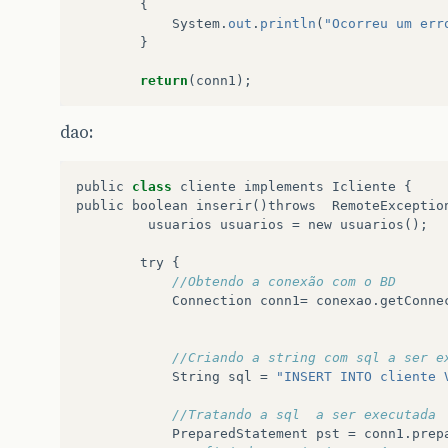
{
System
.
out
.
println
(
"Ocorreu um err
}
return
(
conn1
);
dao:
public
class
cliente
implements
Icliente
{
public
boolean
inserir
()
throws
RemoteExceptio
usuarios
usuarios
=
new
usuarios
();
try
{
//Obtendo a conexão com o BD
Connection
conn1
=
conexao
.
getConne
//Criando a string com sql a ser e
String
sql
=
"INSERT INTO cliente 
//Tratando a sql  a ser executada
PreparedStatement
pst
=
conn1
.
prep