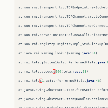
at
sun
.
rmi
.
transport
.
tcp
.
TCPEndpoint
.
newSocket
at
sun
.
rmi
.
transport
.
tcp
.
TCPChannel
.
createConn
at
sun
.
rmi
.
transport
.
tcp
.
TCPChannel
.
newConnect
at
sun
.
rmi
.
server
.
UnicastRef
.
newCall
(
UnicastRe
at
sun
.
rmi
.
registry
.
RegistryImpl_Stub
.
lookup
(
U
at
java
.
rmi
.
Naming
.
lookup
(
Naming
.
java:
84
)
at
rmi
.
tela
.
jButton1ActionPerformed
(
tela
.
java:
at
rmi
.
tela
.
access
$
000
(
tela
.
java:
21
)
at
rmi
.
tela
$
1.
actionPerformed
(
tela
.
java:
46
)
at
javax
.
swing
.
AbstractButton
.
fireActionPerfor
at
javax
.
swing
.
AbstractButton$Handler
.
actionPe