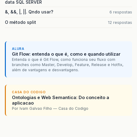
data SQL SERVER
at
java
.
awt
.
LightweightDispatcher
.
dispatchEven
&, &&, |, ||. Qndo usar?
6 respostas
at
java
.
awt
.
Container
.
dispatchEventImpl
(
Contai
O método split
12 respostas
at
java
.
awt
.
Window
.
dispatchEventImpl
(
Window
.
ja
at
java
.
awt
.
Component
.
dispatchEvent
(
Component
.
ALURA
at
java
.
awt
.
EventQueue
.
dispatchEvent
(
EventQueu
Git Flow: entenda o que é, como e quando utilizar
Entenda o que é Git Flow, como funciona seu fluxo com
at
java
.
awt
.
EventDispatchThread
.
pumpOneEventFo
branches como Master, Develop, Feature, Release e Hotfix,
além de vantagens e desvantagens.
at
java
.
awt
.
EventDispatchThread
.
pumpEventsForF
at
java
.
awt
.
EventDispatchThread
.
pumpEventsForH
CASA DO CODIGO
at
java
.
awt
.
EventDispatchThread
.
pumpEvents
(
Eve
Ontologias e Web Semantica: Do conceito a
aplicacao
at
java
.
awt
.
EventDispatchThread
.
pumpEvents
(
Eve
Por Ivam Galvao Filho — Casa do Codigo
at
java
.
awt
.
EventDispatchThread
.
run
(
EventDispa
Caused
by:
java
.
net
.
ConnectException:
Connecti