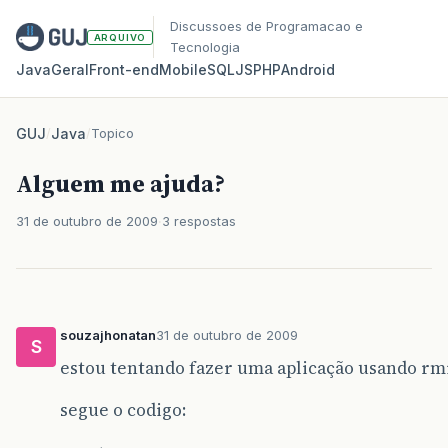
Discussoes de Programacao e
ARQUIVO
Tecnologia
Java
Geral
Front‑end
Mobile
SQL
JS
PHP
Android
GUJ
/
Java
/
Topico
Alguem me ajuda?
31 de outubro de 2009
3 respostas
souzajhonatan
31 de outubro de 2009
S
estou tentando fazer uma aplicação usando rmi.
segue o codigo: