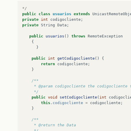
*/
public
class
usuarios
extends
UnicastRemoteObj
private
int
codigocliente
;
private
String
Data
;
public
usuarios
()
throws
RemoteException
{
}
public
int
getCodigocliente
()
{
return
codigocliente
;
}
/**
     * @param codigocliente the codigocliente 
     */
public
void
setCodigocliente
(
int
codigocli
this
.
codigocliente
=
codigocliente
;
}
/**
     * @return the Data
     */