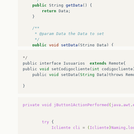
public
String
getData
()
{
return
Data
;
}
/**
     * @param Data the Data to set
     */
public
void
setData
(
String
Data
)
{
this
.
Data
=
Data
;
}
*/
public
interface
Iusuarios
extends
Remote
{
public
void
setCodigocliente
(
int
codigocliente
public
void
setData
(
String
Data
)
throws
Rem
}
private
void
jButton1ActionPerformed
(
java
.
awt
.
try
Icliente
cli
=
(
Icliente
)
Naming
.
lo