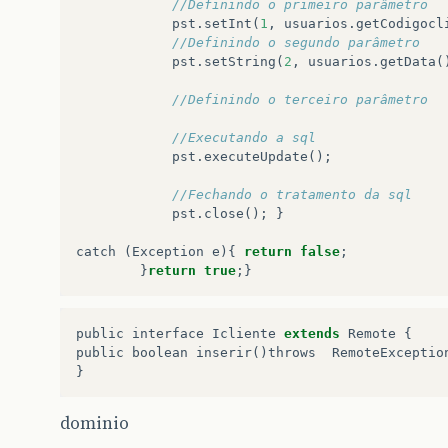
//Definindo o primeiro parâmetro
pst
.
setInt
(
1
,
usuarios
.
getCodigocl
//Definindo o segundo parâmetro
pst
.
setString
(
2
,
usuarios
.
getData
(
//Definindo o terceiro parâmetro
//Executando a sql
pst
.
executeUpdate
();
//Fechando o tratamento da sql
pst
.
close
();
}
catch
(
Exception
e
){
return
false
;
}
return
true
;}
public
interface
Icliente
extends
Remote
{
public
boolean
inserir
()
throws
RemoteExceptio
}
dominio