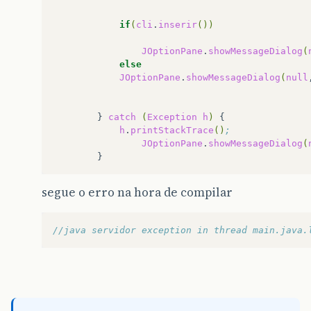
if
(
cli
.
inserir
())
JOptionPane
.
showMessageDialog
(
else
JOptionPane
.
showMessageDialog
(
null
}
catch
(
Exception
h
)
h
.
printStackTrace
()
;
JOptionPane
.
showMessageDialog
(
segue o erro na hora de compilar
//java servidor exception in thread main.java.