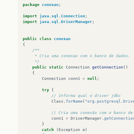
package
conexao
;
import
java.sql.Connection
;
import
java.sql.DriverManager
;
public
class
conexao
{
/**
     * Cria uma conexao com o banco de dados.
     */
public
static
Connection
getConnection
()
{
Connection
conn1
=
null
;
try
{
// Informa qual o driver jdbc
Class
.
forName
(
"org.postgresql.Driv
// Cria uma conexão com o banco de
conn1
=
DriverManager
.
getConnectio
}
catch
(
Exception
e
)