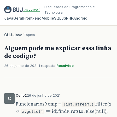
Discussoes de Programacao e
ARQUIVO
Tecnologia
Java
Geral
Front‑end
Mobile
SQL
JS
PHP
Android
GUJ
/
Java
/
Topico
Alguem pode me explicar essa linha
de codigo?
26 de junho de 2021
1 resposta
Resolvido
Celio2
26 de junho de 2021
C
Funcionarios9 emp =
.filter(x
list.stream()
->
== id).findFirst().orElse(null);
x.getId()