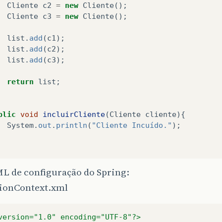
Cliente
c2
=
new
Cliente
();
Cliente
c3
=
new
Cliente
();
list
.
add
(
c1
);
list
.
add
(
c2
);
list
.
add
(
c3
);
return
list
;
blic
void
incluirCliente
(
Cliente
cliente
){
System
.
out
.
println
(
"Cliente Incuído."
);
ML de configuração do Spring:
tionContext.xml
version="1.0" encoding="UTF-8"?>