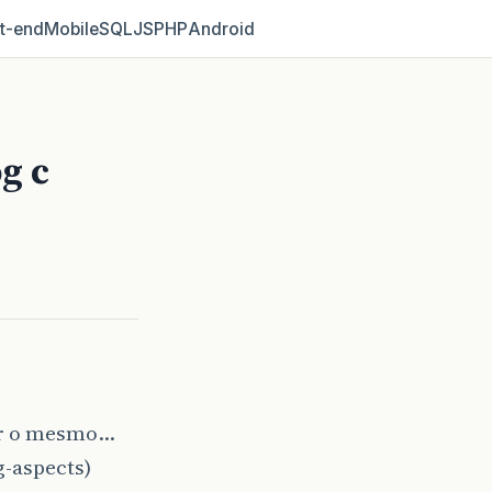
t‑end
Mobile
SQL
JS
PHP
Android
g c
dar o mesmo…
g-aspects)