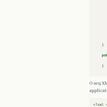
}
pu
}
}
O arq X
applica
<?xml 