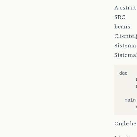
A estrut
SRC
beans
Cliente.
Sistema
Sistema
dao

      
      
  main

Onde bea