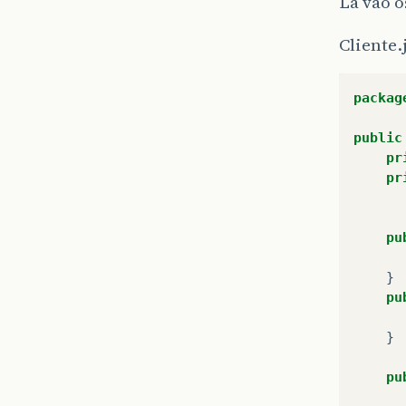
Lá vão 
Cliente.
packag
public
pr
pr
pu
}
pu
}
pu