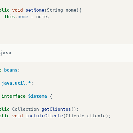
blic
void
setNome
(
String
nome
){
this
.
nome
=
nome
;
.java
e
beans
;
java.util.*
;
interface
Sistema
{
blic
Collection
getClientes
();
blic
void
incluirCliente
(
Cliente
cliente
);