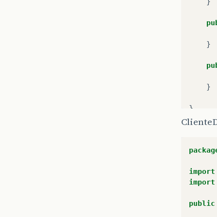
}
pu
}
pu
}
}
Cliente
packag
import
import
public