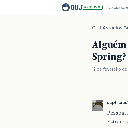
Discussoe
ARQUIVO
GUJ
Assuntos Ge
/
Alguém s
Spring?
12 de fevereiro d
usphisics
Pessoal 
Estou c 