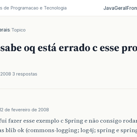
Java
Geral
Fron
s de Programacao e Tecnologia
rais
/
Topico
abe oq está errado c esse pro
e 2008
3 respostas
12 de fevereiro de 2008
fui fazer esse exemplo c Spring e não consigo ro
as blib ok (commons-logging; log4j; spring e sprin