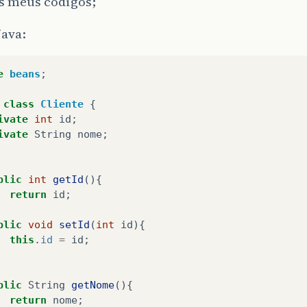
os meus códigos;
java:
e
beans
;
class
Cliente
{
ivate
int
id
;
ivate
String
nome
;
blic
int
getId
(){
return
id
;
blic
void
setId
(
int
id
){
this
.
id
=
id
;
blic
String
getNome
(){
return
nome
;