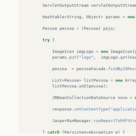
ServletOutputStream
servletOutputStrea
Hashtable
<
String
,
Object
>
params
=
new
Pessoa
pessoa
=
(
Pessoa
)
pojo
;
try
{
ImageIcon
imgLogo
=
new
ImageIcon
(
params
.
put
(
"logo"
,
imgLogo
.
getIma
pessoa
=
pessoaFacade
.
findByIdPes
List
<
Pessoa
>
listPessoa
=
new
Arra
listPessoa
.
add
(
pessoa
);
JRBeanCollectionDataSource
novo
=
response
.
setContentType
(
"applicati
JasperRunManager
.
runReportToPdfStr
}
catch
(
PersistenceException
e
)
{