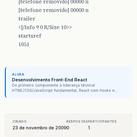
[telefone removido] 00000 n
[telefone removido] 00000 n
trailer
<
]/Info 9 0 R/Size 10>>
startxref
1051
ALURA
Desenvolvimento Front-End React
Do primeiro componente à liderança técnica!
HTML/CSS/JavaScript fundamental, React com hooks e...
CRIADO
RESPOSTAS
PARTICIPANTES
23 de novembro de 2009
0
1