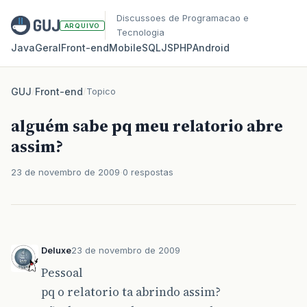
Discussoes de Programacao e
ARQUIVO
Tecnologia
Java
Geral
Front‑end
Mobile
SQL
JS
PHP
Android
GUJ
/
Front-end
/
Topico
alguém sabe pq meu relatorio abre
assim?
23 de novembro de 2009
0 respostas
Deluxe
23 de novembro de 2009
Pessoal
pq o relatorio ta abrindo assim?