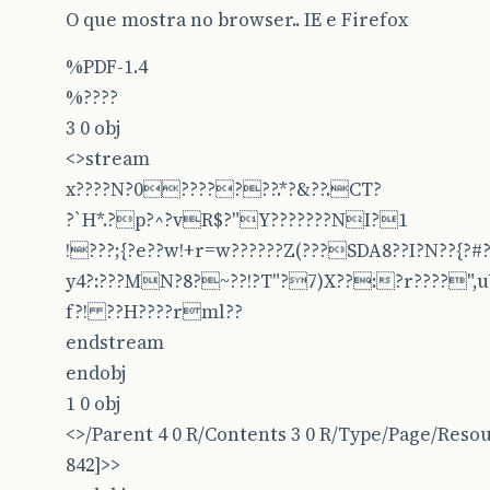
e
.
printStackTrace
();
O que mostra no browser.. IE e Firefox
}
%PDF-1.4
context
.
responseComplete
();
%????
servletOutputStream
.
flush
();
3 0 obj
servletOutputStream
.
close
();
<>stream
x????N?0???????.*?&??.CT?
}
?`H*.?p?^?vR$?"Y???????NI?1
!???;{?e??w!+r=w??????Z(???SDA8??I?N??{?
y4?:???MN?8?~??!?T"?7)X??:?r????",uU
f?! ??H????rml??
endstream
endobj
1 0 obj
<>/Parent 4 0 R/Contents 3 0 R/Type/Page/Reso
842]>>