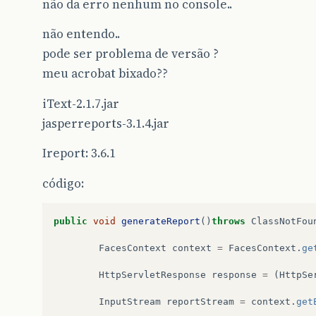
não da erro nenhum no console..
não entendo..
pode ser problema de versão ?
meu acrobat bixado??
iText-2.1.7.jar
jasperreports-3.1.4.jar
Ireport: 3.6.1
código:
public
void
generateReport
()
throws
ClassNotFou
FacesContext
context
=
FacesContext
.
ge
HttpServletResponse
response
=
(
HttpSe
InputStream
reportStream
=
context
.
get