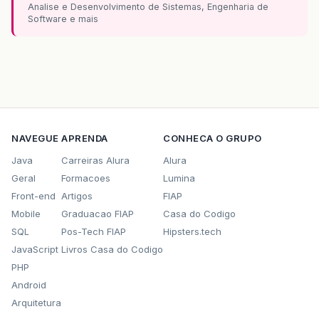
Analise e Desenvolvimento de Sistemas, Engenharia de
Software e mais
NAVEGUE
APRENDA
CONHECA O GRUPO
Java
Carreiras Alura
Alura
Geral
Formacoes
Lumina
Front-end
Artigos
FIAP
Mobile
Graduacao FIAP
Casa do Codigo
SQL
Pos-Tech FIAP
Hipsters.tech
JavaScript
Livros Casa do Codigo
PHP
Android
Arquitetura