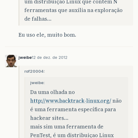
um distribuiçao Linux que contém
N
ferramentas que auxilia na exploração
de falhas…
Eu uso ele, muito bom.
jweibe
12 de dez. de 2012
rof20004:
jweibe:
Da uma olhada no
http://www.backtrack-linux.org/
não
é uma ferramenta específica para
hackear sites…
mais sim uma ferramenta de
PenTest, é um distribuiçao Linux