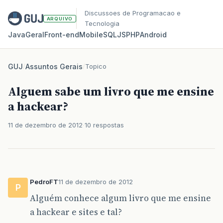
Discussoes de Programacao e
ARQUIVO
Tecnologia
Java
Geral
Front‑end
Mobile
SQL
JS
PHP
Android
GUJ
/
Assuntos Gerais
/
Topico
Alguem sabe um livro que me ensine
a hackear?
11 de dezembro de 2012
10 respostas
PedroFT
11 de dezembro de 2012
P
Alguém conhece algum livro que me ensine
a hackear e sites e tal?