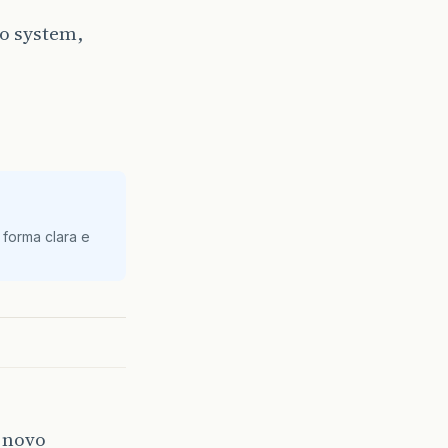
io system,
 forma clara e
m novo