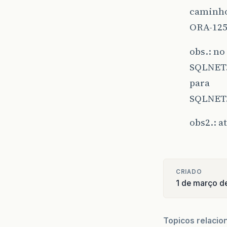
caminho 
ORA-1256
obs.: no
SQLNET
para
SQLNET
obs2.: 
CRIADO
1 de março d
Topicos relacio