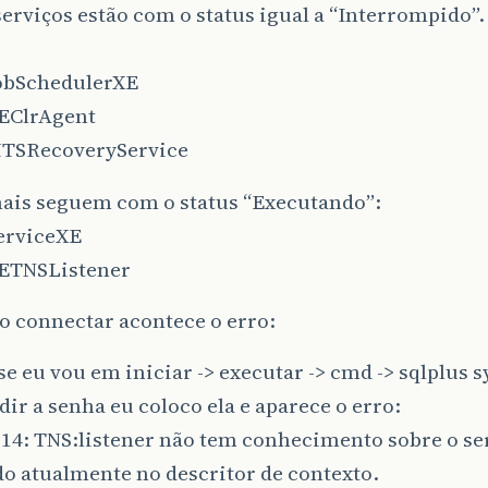
erviços estão com o status igual a “Interrompido”.
obSchedulerXE
EClrAgent
TSRecoveryService
mais seguem com o status “Executando”:
erviceXE
ETNSListener
o connectar acontece o erro:
 se eu vou em iniciar -> executar -> cmd -> sqlplus
edir a senha eu coloco ela e aparece o erro:
14: TNS:listener não tem conhecimento sobre o se
do atualmente no descritor de contexto.