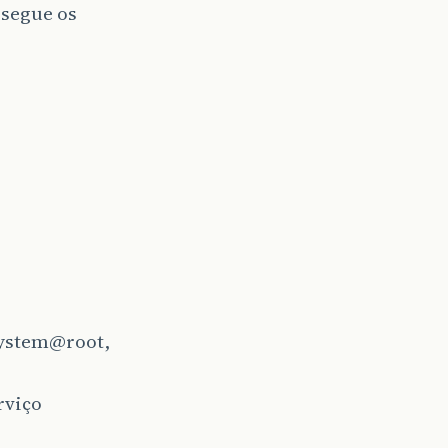
 segue os
 system@root,
rviço