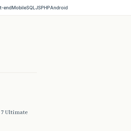
t‑end
Mobile
SQL
JS
PHP
Android
7 Ultimate