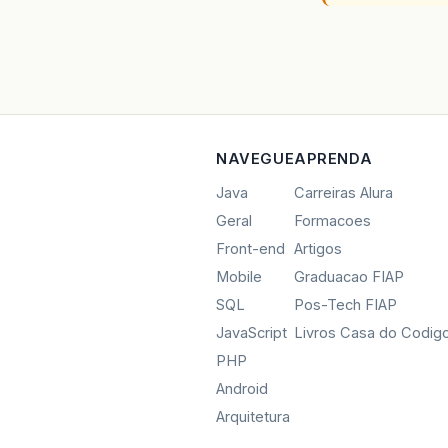
NAVEGUE
APRENDA
Java
Carreiras Alura
Geral
Formacoes
Front-end
Artigos
Mobile
Graduacao FIAP
SQL
Pos-Tech FIAP
JavaScript
Livros Casa do Codig
PHP
Android
Arquitetura