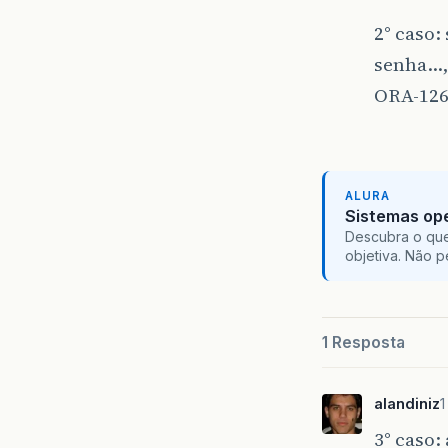
2° caso:
senha…, 
ORA-126
ALURA
Sistemas ope
Descubra o que
objetiva. Não 
1 Resposta
alandiniz
1
3° caso: