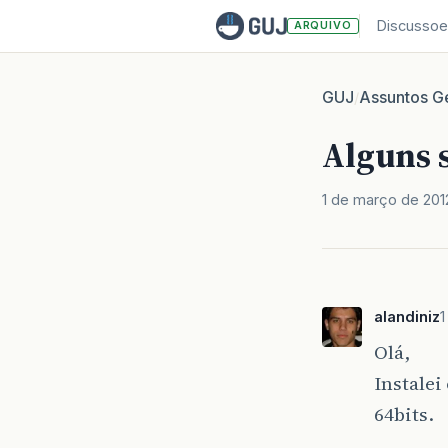
Discussoe
ARQUIVO
GUJ
Assuntos Ge
/
Alguns 
1 de março de 201
alandiniz
1
Olá,
Instale
64bits.