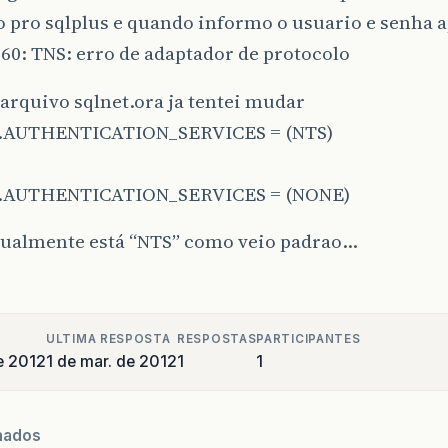
pro sqlplus e quando informo o usuario e senha a
0: TNS: erro de adaptador de protocolo
 arquivo sqlnet.ora ja tentei mudar
.AUTHENTICATION_SERVICES = (NTS)
.AUTHENTICATION_SERVICES = (NONE)
atualmente está “NTS” como veio padrao…
ULTIMA RESPOSTA
RESPOSTAS
PARTICIPANTES
e 2012
1 de mar. de 2012
1
1
nados