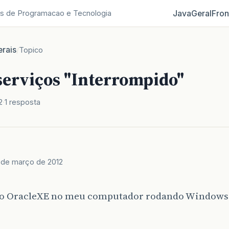
Java
Geral
Fron
s de Programacao e Tecnologia
rais
/
Topico
serviços "Interrompido"
2
1 resposta
 de março de 2012
i o OracleXE no meu computador rodando Windows 