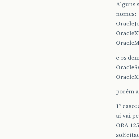
Alguns s
nomes:
OracleJ
OracleX
OracleM
e os de
OracleS
OracleX
porém a
1° caso:
ai vai p
ORA-125
solicita