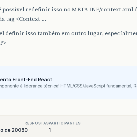
é possível redefinir isso no META-INF/context.xml 
da tag <Context …
el definir isso também em outro lugar, especialme
?>
ento Front-End React
mponente à liderança técnica! HTML/CSS/JavaScript fundamental, 
RESPOSTAS
PARTICIPANTES
iro de 2008
0
1