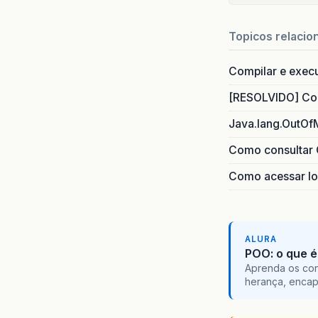
Topicos relacio
Compilar e exec
[RESOLVIDO] Com
Java.lang.OutOf
Como consultar 
Como acessar lo
ALURA
POO: o que é
Aprenda os con
herança, encap