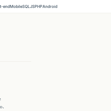
t‑end
Mobile
SQL
JS
PHP
Android
e
o.