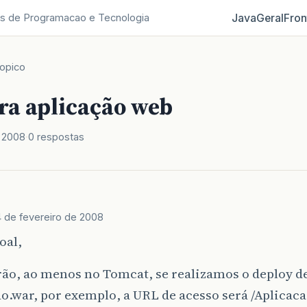
Java
Geral
Fron
s de Programacao e Tecnologia
opico
ra aplicação web
e 2008
0 respostas
4 de fevereiro de 2008
oal,
ão, ao menos no Tomcat, se realizamos o deploy d
o.war, por exemplo, a URL de acesso será /Aplicaca