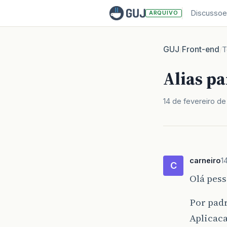
Discussoe
ARQUIVO
GUJ
Front-end
/
/
T
Alias pa
14 de fevereiro d
carneiro
1
C
Olá pess
Por padr
Aplicaca