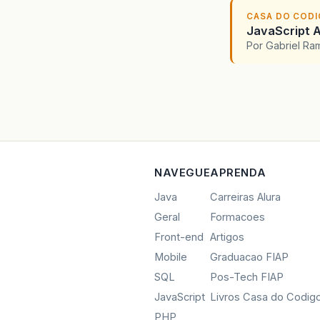
CASA DO COD
JavaScript A
Por Gabriel R
NAVEGUE
APRENDA
Java
Carreiras Alura
Geral
Formacoes
Front-end
Artigos
Mobile
Graduacao FIAP
SQL
Pos-Tech FIAP
JavaScript
Livros Casa do Codig
PHP