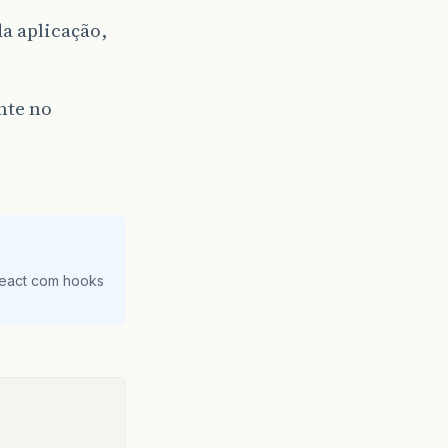
da aplicação,
nte no
React com hooks