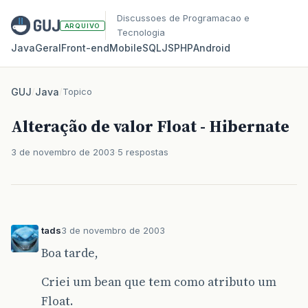
Discussoes de Programacao e
ARQUIVO
Tecnologia
Java
Geral
Front‑end
Mobile
SQL
JS
PHP
Android
GUJ
/
Java
/
Topico
Alteração de valor Float - Hibernate
3 de novembro de 2003
5 respostas
tads
3 de novembro de 2003
Boa tarde,
Criei um bean que tem como atributo um
Float.