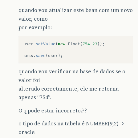
quando vou atualizar este bean com um novo
valor, como
por exemplo:
user
.
setValue
(
new
Float
(
754.23
));
sess
.
save
(
user
);
quando vou verificar na base de dados se o
valor foi
alterado corretamente, ele me retorna
apenas “754”.
O q pode estar incorreto.??
o tipo de dados na tabela é NUMBER(9,2) ->
oracle