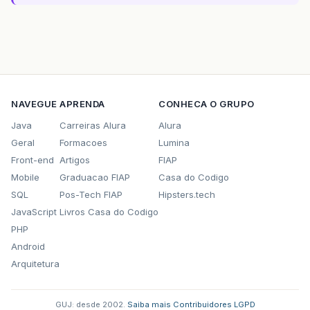
NAVEGUE
APRENDA
CONHECA O GRUPO
Java
Carreiras Alura
Alura
Geral
Formacoes
Lumina
Front-end
Artigos
FIAP
Mobile
Graduacao FIAP
Casa do Codigo
SQL
Pos-Tech FIAP
Hipsters.tech
JavaScript
Livros Casa do Codigo
PHP
Android
Arquitetura
GUJ: desde 2002.
·
Saiba mais
·
Contribuidores
·
LGPD