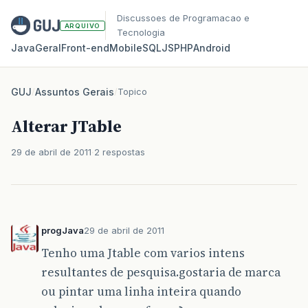
Discussoes de Programacao e
ARQUIVO
Tecnologia
Java
Geral
Front‑end
Mobile
SQL
JS
PHP
Android
GUJ
/
Assuntos Gerais
/
Topico
Alterar JTable
29 de abril de 2011
2 respostas
progJava
29 de abril de 2011
Tenho uma Jtable com varios intens
resultantes de pesquisa.gostaria de marca
ou pintar uma linha inteira quando