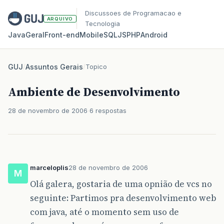
Discussoes de Programacao e
ARQUIVO
Tecnologia
Java
Geral
Front‑end
Mobile
SQL
JS
PHP
Android
GUJ
/
Assuntos Gerais
/
Topico
Ambiente de Desenvolvimento
28 de novembro de 2006
6 respostas
marceloplis
28 de novembro de 2006
M
Olá galera, gostaria de uma opnião de vcs no
seguinte: Partimos pra desenvolvimento web
com java, até o momento sem uso de