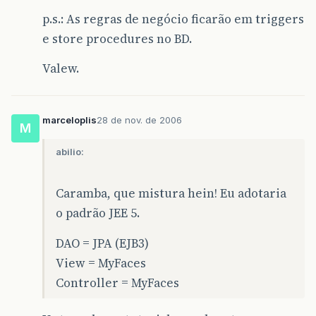
p.s.: As regras de negócio ficarão em triggers
e store procedures no BD.
Valew.
marceloplis
28 de nov. de 2006
M
abilio:
Caramba, que mistura hein! Eu adotaria
o padrão JEE 5.
DAO = JPA (EJB3)
View = MyFaces
Controller = MyFaces