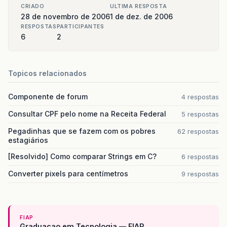
CRIADO
ULTIMA RESPOSTA
28 de novembro de 2006
1 de dez. de 2006
RESPOSTAS
PARTICIPANTES
6
2
Topicos relacionados
Componente de forum
4 respostas
Consultar CPF pelo nome na Receita Federal
5 respostas
Pegadinhas que se fazem com os pobres
62 respostas
estagiários
[Resolvido] Como comparar Strings em C?
6 respostas
Converter pixels para centímetros
9 respostas
FIAP
Graduacao em Tecnologia — FIAP