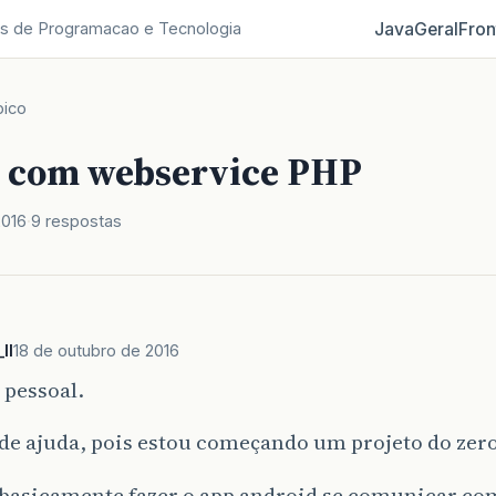
Java
Geral
Fron
s de Programacao e Tecnologia
pico
 com webservice PHP
2016
9 respostas
ll
18 de outubro de 2016
 pessoal.
de ajuda, pois estou começando um projeto do zero
 basicamente fazer o app android se comunicar co