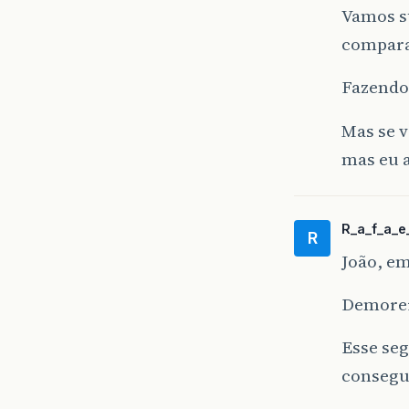
Vamos su
comparaç
Fazendo 
Mas se v
mas eu a
R_a_f_a_e_
R
João, e
Demorei
Esse se
consegui