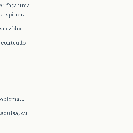
 Ai faça uma
. spiner.
 servidor.
o conteudo
problema…
squisa, eu