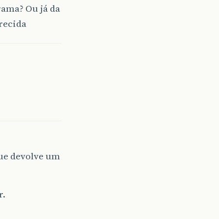
rama? Ou já da
recida
que devolve um
r.