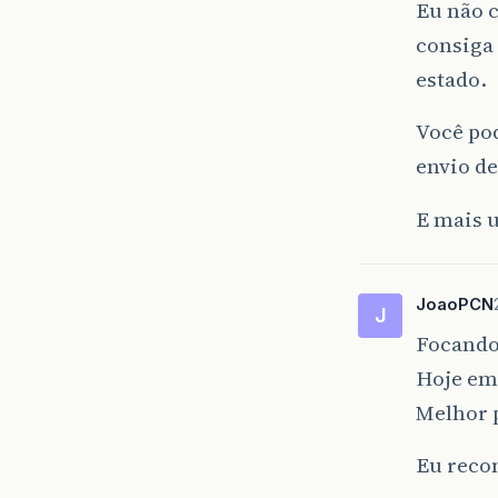
Eu não c
consiga 
estado.
Você po
envio de
E mais u
JoaoPCN
J
Focando
Hoje em 
Melhor 
Eu recom