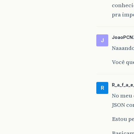
conheci
pra imp
JoaoPCN
J
Naaando
Você que
R_a_f_a_e_
R
No meu c
JSON co
Estou p
Basicam