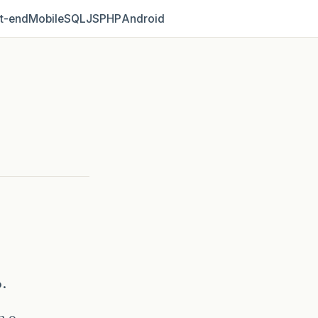
t‑end
Mobile
SQL
JS
PHP
Android
.
m o