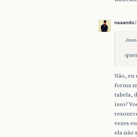
naaando
2
Joao
quer
Não, eu 
forma ma
tabela, 
isso? Vo
resource
vezes eu
ela não 