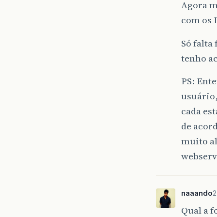
Agora m
com os 
Só falta
tenho a
PS: Ent
usuário
cada est
de acord
muito al
webservi
naaando
2
Qual a f