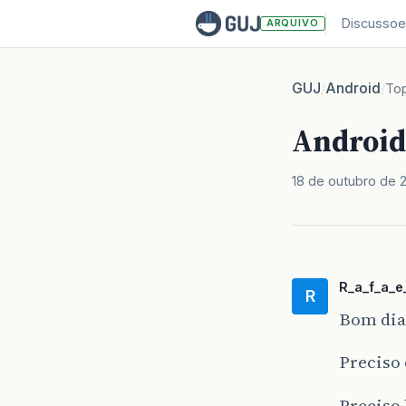
Discussoe
ARQUIVO
GUJ
Android
/
/
To
Android
18 de outubro de 
R_a_f_a_e_
R
Bom dia
Preciso 
Preciso