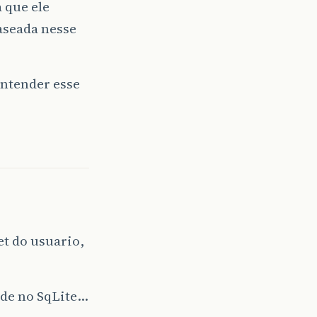
 que ele
aseada nesse
entender esse
et do usuario,
ade no SqLite…