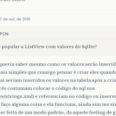
7 de out. de 2016
PCN:
 popular a ListView com valores do SqlIte?
queria saber mesmo como os valores serão inserido
is simples que consigo pensar é criar eles quando
dai seriam inseridos os valores na tabela após a cri
cês costumam colocar o código do sql nos
s(strings.xml) e referenciam no código ou insere
 faço alguma coisa e ela funciona, ainda sim me si
ser feita de um modo padrão, da aquele feeling de 