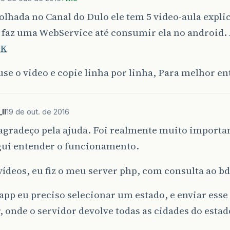
lhada no Canal do Dulo ele tem 5 video-aula expl
 faz uma WebService até consumir ela no android.
NK
se o video e copie linha por linha, Para melhor e
ll
19 de out. de 2016
 agradeço pela ajuda. Foi realmente muito importan
gui entender o funcionamento.
ídeos, eu fiz o meu server php, com consulta ao b
pp eu preciso selecionar um estado, e enviar esse
, onde o servidor devolve todas as cidades do esta