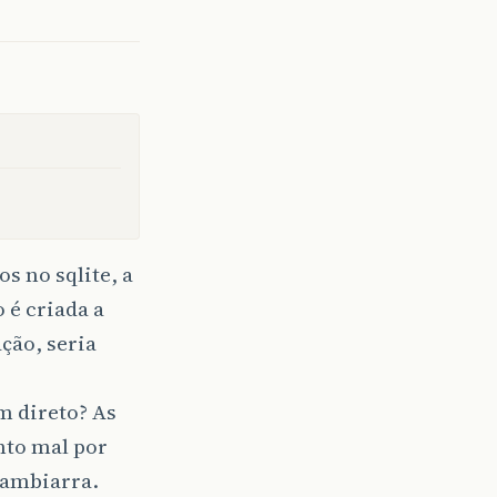
s no sqlite, a
 é criada a
ação, seria
m direto? As
nto mal por
gambiarra.