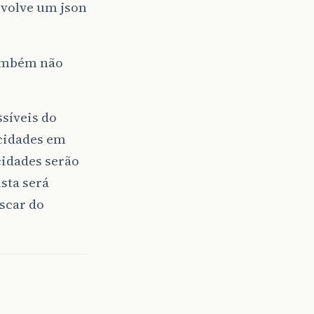
volve um json
também não
síveis do
 cidades em
cidades serão
sta será
scar do