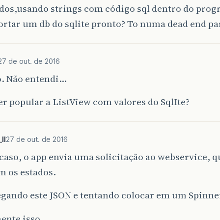
dos,usando strings com código sql dentro do prog
ortar um db do sqlite pronto? To numa dead end pa
27 de out. de 2016
. Não entendi…
r popular a ListView com valores do SqlIte?
ll
27 de out. de 2016
aso, o app envia uma solicitação ao webservice, 
m os estados.
egando este JSON e tentando colocar em um Spinne
ente isso…