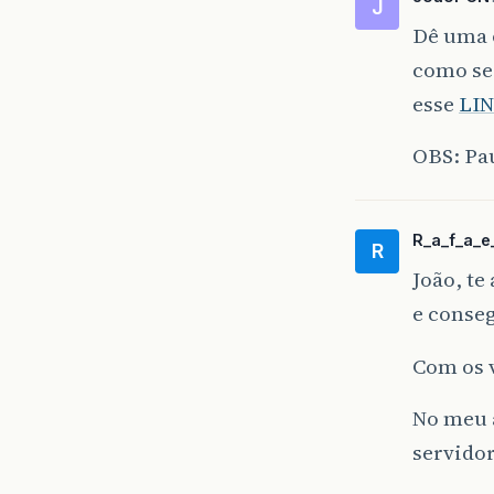
J
Dê uma o
como se
esse
LI
OBS: Pau
R_a_f_a_e_
R
João, te
e conse
Com os v
No meu a
servidor