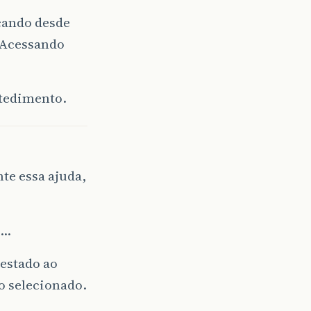
icando desde
 Acessando
ntedimento.
te essa ajuda,
d…
 estado ao
do selecionado.