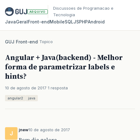
Discussoes de Programacao e
ARQUIVO
Tecnologia
Java
Geral
Front‑end
Mobile
SQL
JS
PHP
Android
GUJ
/
Front-end
/
Topico
Angular + Java(backend) - Melhor
forma de parametrizar labels e
hints?
10 de agosto de 2017
1 resposta
angular2
java
jnew
10 de agosto de 2017
J