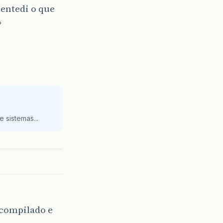
 entedi o que
?
 sistemas...
compilado e