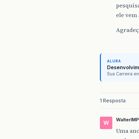
pesquisa
ele vem
Agradeç
ALURA
Desenvolvim
Sua Carreira e
1 Resposta
WalterIMP
W
Uma ano