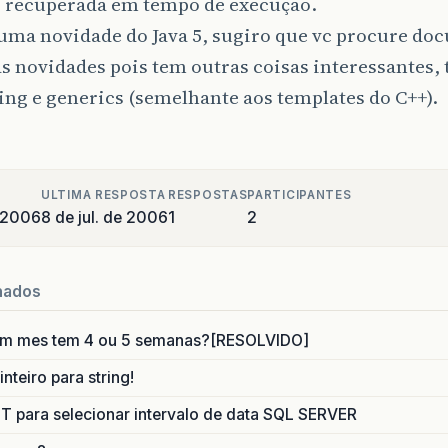
r recuperada em tempo de execução.
uma novidade do Java 5, sugiro que vc procure do
s novidades pois tem outras coisas interessantes,
ng e generics (semelhante aos templates do C++).
ULTIMA RESPOSTA
RESPOSTAS
PARTICIPANTES
e 2006
8 de jul. de 2006
1
2
nados
um mes tem 4 ou 5 semanas?[RESOLVIDO]
nteiro para string!
para selecionar intervalo de data SQL SERVER