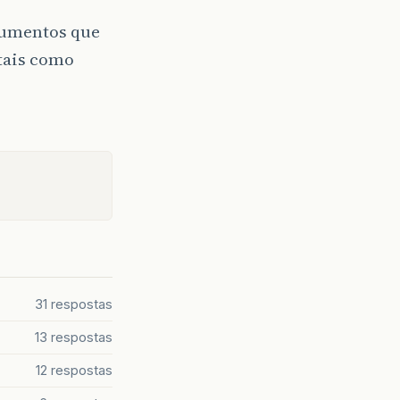
cumentos que
 tais como
31 respostas
13 respostas
12 respostas