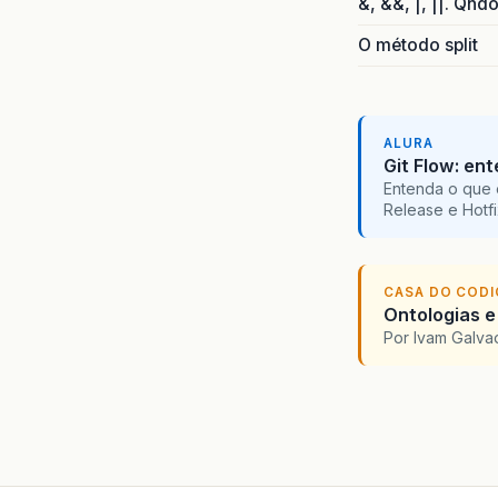
&, &&, |, ||. Qnd
O método split
ALURA
Git Flow: en
Entenda o que 
Release e Hotf
CASA DO COD
Ontologias e
Por Ivam Galva