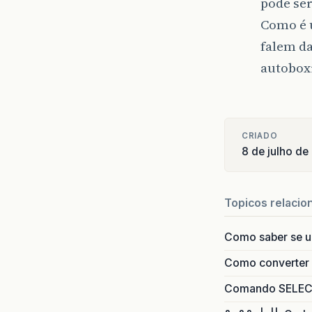
pode se
Como é 
falem da
autoboxi
CRIADO
8 de julho d
Topicos relacio
Como saber se 
Como converter i
Comando SELECT 