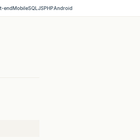
t‑end
Mobile
SQL
JS
PHP
Android