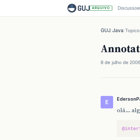
Discussoe
ARQUIVO
GUJ
Java
/
/
Topico
Annotat
8 de julho de 200
EdersonP
E
olá… alg
@inter