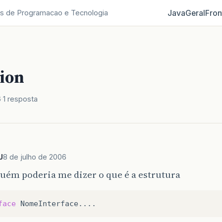
Java
Geral
Fron
s de Programacao e Tecnologia
ion
6
1 resposta
J
8 de julho de 2006
uém poderia me dizer o que é a estrutura
face
NomeInterface
....