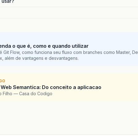
o usar?
tenda o que é, como e quando utilizar
é Git Flow, como funciona seu fluxo com branches como Master, De
ix, além de vantagens e desvantagens.
IGO
 Web Semantica: Do conceito a aplicacao
o Filho — Casa do Codigo