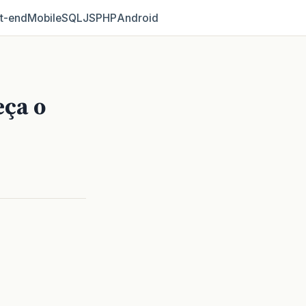
t‑end
Mobile
SQL
JS
PHP
Android
eça o