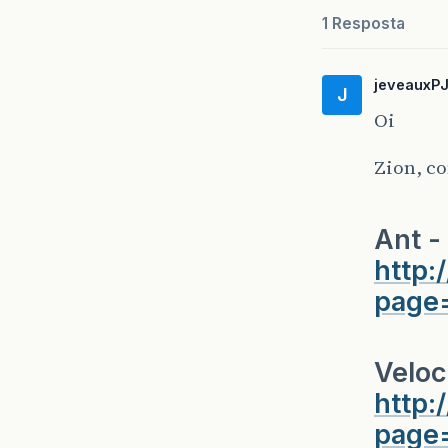
1 Resposta
jeveauxP
J
Oi
Zion, co
Ant -
http:
page=
Veloc
http:
page=