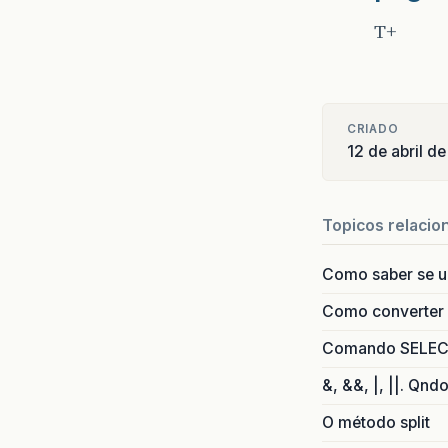
T+
CRIADO
12 de abril d
Topicos relacio
Como saber se 
Como converter i
Comando SELECT 
&, &&, |, ||. Qnd
O método split