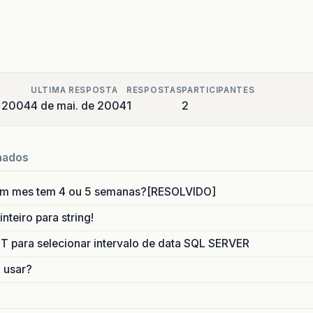
ULTIMA RESPOSTA
RESPOSTAS
PARTICIPANTES
e 2004
4 de mai. de 2004
1
2
nados
um mes tem 4 ou 5 semanas?[RESOLVIDO]
nteiro para string!
para selecionar intervalo de data SQL SERVER
o usar?