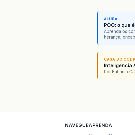
ALURA
POO: o que é
Aprenda os con
herança, encap
CASA DO COD
Inteligencia 
Por Fabricio C
NAVEGUE
APRENDA