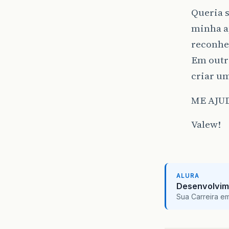
Queria 
minha ap
reconhe
Em outr
criar um
ME AJUD
Valew!
ALURA
Desenvolvim
Sua Carreira e