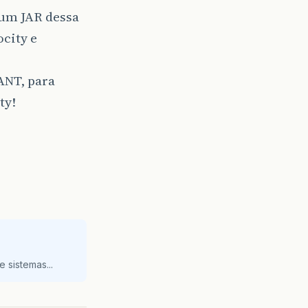
 um JAR dessa
city e
ANT, para
ty!
 sistemas...