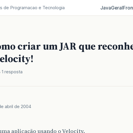
Java
Geral
Fron
s de Programacao e Tecnologia
omo criar um JAR que reconh
elocity!
4
1 resposta
de abril de 2004
ma aplicação usando o Velocity.