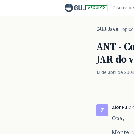
Discussoe
ARQUIVO
GUJ
Java
/
/
Topico
ANT - C
JAR do v
12 de abril de 200
ZionPJ
12 
Z
Opa,
Montei u