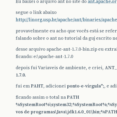
Eu baixei o arquivo ant no site do
ant.apache.o
segue o link abaixo
http://linorg.usp.br/apache/ant/binaries/apache-
provavelmente eu acho que vocês está se refer
falando sobre o ant no tutorial da guj escrito ne
desse arquivo apache-ant-1.7.0-bin.zip eu extrai
ficando: e:\apache-ant-1.7.0
depois fui Variaveis de ambiente, e criei,
ANT
1.7.0
.
fui em
PAHT
, adicionei
ponto-e-vírgula
";
, e ad
ficando assim o total na
PATH
%SystemRoot%\system32;%SystemRoot%;%Sy
vos de programas\Java\jdk1.6.0_01\bin;%