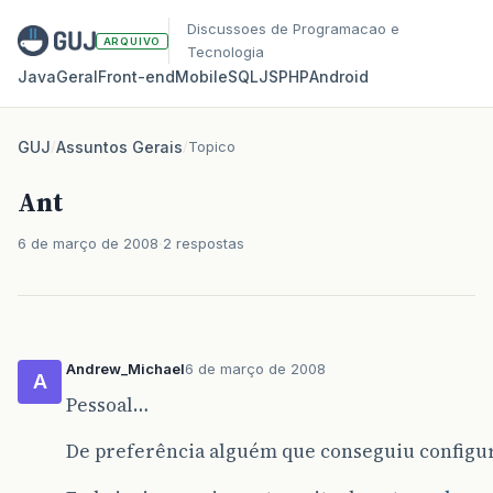
Discussoes de Programacao e
ARQUIVO
Tecnologia
Java
Geral
Front‑end
Mobile
SQL
JS
PHP
Android
GUJ
/
Assuntos Gerais
/
Topico
Ant
6 de março de 2008
2 respostas
Andrew_Michael
6 de março de 2008
A
Pessoal…
De preferência alguém que conseguiu configur