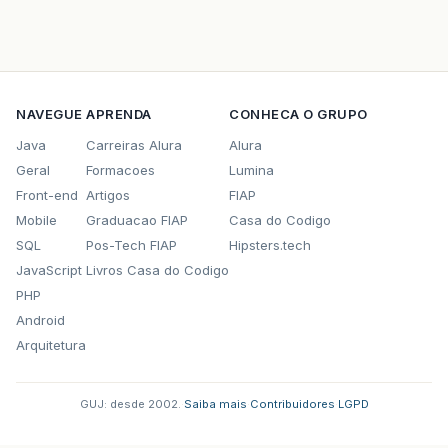
NAVEGUE
APRENDA
CONHECA O GRUPO
Java
Carreiras Alura
Alura
Geral
Formacoes
Lumina
Front-end
Artigos
FIAP
Mobile
Graduacao FIAP
Casa do Codigo
SQL
Pos-Tech FIAP
Hipsters.tech
JavaScript
Livros Casa do Codigo
PHP
Android
Arquitetura
GUJ: desde 2002.
·
Saiba mais
·
Contribuidores
·
LGPD