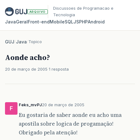
Discussoes de Programacao e
ARQUIVO
Tecnologia
Java
Geral
Front‑end
Mobile
SQL
JS
PHP
Android
GUJ
/
Java
/
Topico
Aonde acho?
20 de março de 2005
1 resposta
Feks_mvPJ
20 de março de 2005
F
Eu gostaria de saber aonde eu acho uma
apostila sobre logica de progamação!
Obrigado pela atenção!