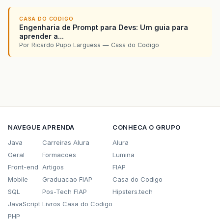
CASA DO CODIGO
Engenharia de Prompt para Devs: Um guia para
aprender a...
Por Ricardo Pupo Larguesa — Casa do Codigo
NAVEGUE
APRENDA
CONHECA O GRUPO
Java
Carreiras Alura
Alura
Geral
Formacoes
Lumina
Front-end
Artigos
FIAP
Mobile
Graduacao FIAP
Casa do Codigo
SQL
Pos-Tech FIAP
Hipsters.tech
JavaScript
Livros Casa do Codigo
PHP