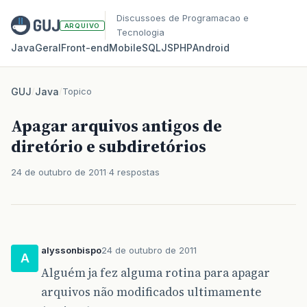
Discussoes de Programacao e
ARQUIVO
Tecnologia
Java
Geral
Front‑end
Mobile
SQL
JS
PHP
Android
GUJ
/
Java
/
Topico
Apagar arquivos antigos de
diretório e subdiretórios
24 de outubro de 2011
4 respostas
alyssonbispo
24 de outubro de 2011
A
Alguém ja fez alguma rotina para apagar
arquivos não modificados ultimamente