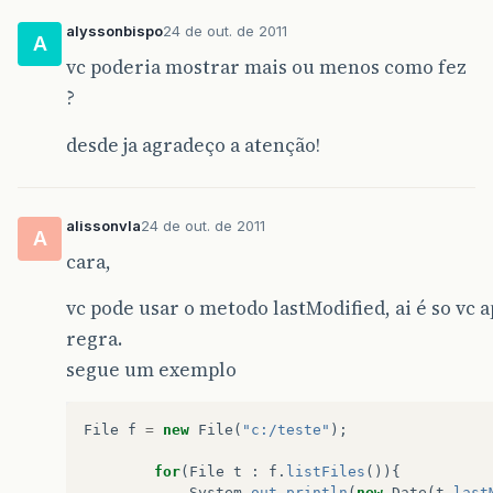
alyssonbispo
24 de out. de 2011
A
vc poderia mostrar mais ou menos como fez
?
desde ja agradeço a atenção!
alissonvla
24 de out. de 2011
A
cara,
vc pode usar o metodo lastModified, ai é so vc a
regra.
segue um exemplo
File
f
=
new
File
(
"c:/teste"
);
for
(
File
t
:
f
.
listFiles
()){
System
.
out
.
println
(
new
Date
(
t
.
last