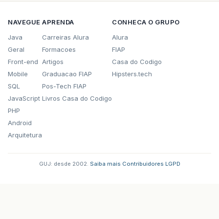
NAVEGUE
APRENDA
CONHECA O GRUPO
Java
Carreiras Alura
Alura
Geral
Formacoes
FIAP
Front-end
Artigos
Casa do Codigo
Mobile
Graduacao FIAP
Hipsters.tech
SQL
Pos-Tech FIAP
JavaScript
Livros Casa do Codigo
PHP
Android
Arquitetura
GUJ: desde 2002.
·
Saiba mais
·
Contribuidores
·
LGPD