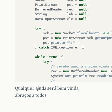
PrintStream
pst
=
null
;
BufferedReader
rec
=
null
;
String
lnh
=
null
;
DataInputStream
cle
=
null
;
try
{
sck
=
new
Socket
(
"localhost"
,
4141
pst
=
new
PrintStream
(
sck
.
getOutpu
pst
.
println
(
"\r"
);
}
catch
(
IOException
e
)
{}
while
(
true
)
{
try
{
/* recebe aqui a string vinda 
rec
=
new
BufferedReader
(
new
I
System
.
out
.
println
(
rec
.
readLin
/* 
		           faz aqui a leitura do text
Qualquer ajuda será bem vinda,
		           para o servidor.
abraços à todos.
		        */
cle
=
new
DataInputStream
(
Syst
lnh
=
cle
.
readLine
();
pst
=
new
PrintStream
(
sck
.
getO