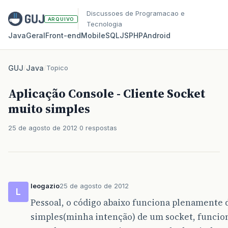
Discussoes de Programacao e
ARQUIVO
Tecnologia
Java
Geral
Front‑end
Mobile
SQL
JS
PHP
Android
GUJ
/
Java
/
Topico
Aplicação Console - Cliente Socket
muito simples
25 de agosto de 2012
0 respostas
leogazio
25 de agosto de 2012
L
Pessoal, o código abaixo funciona plenamente 
simples(minha intenção) de um socket, funcion