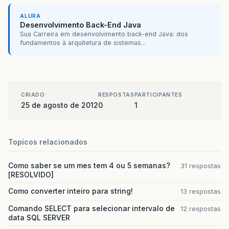
pst
.
println
(
lnh
);
}
catch
(
IOException
e
)
{}
ALURA
}
Desenvolvimento Back-End Java
}
Sua Carreira em desenvolvimento back-end Java: dos
fundamentos à arquitetura de sistemas...
}
CRIADO
RESPOSTAS
PARTICIPANTES
25 de agosto de 2012
0
1
Topicos relacionados
Como saber se um mes tem 4 ou 5 semanas?
31 respostas
[RESOLVIDO]
Como converter inteiro para string!
13 respostas
Comando SELECT para selecionar intervalo de
12 respostas
data SQL SERVER