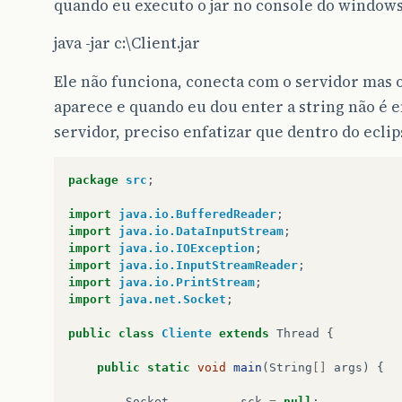
quando eu executo o jar no console do windows
java -jar c:\Client.jar
Ele não funciona, conecta com o servidor mas o
aparece e quando eu dou enter a string não é e
servidor, preciso enfatizar que dentro do ecli
package
src
;
import
java.io.BufferedReader
;
import
java.io.DataInputStream
;
import
java.io.IOException
;
import
java.io.InputStreamReader
;
import
java.io.PrintStream
;
import
java.net.Socket
;
public
class
Cliente
extends
Thread
{
public
static
void
main
(
String
[]
args
)
{
Socket
sck
=
null
;