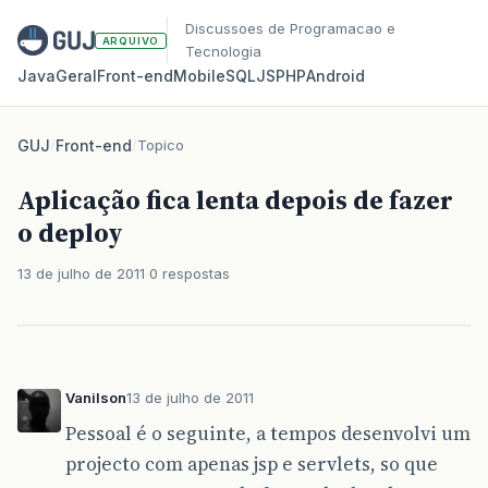
Discussoes de Programacao e
ARQUIVO
Tecnologia
Java
Geral
Front‑end
Mobile
SQL
JS
PHP
Android
GUJ
/
Front-end
/
Topico
Aplicação fica lenta depois de fazer
o deploy
13 de julho de 2011
0 respostas
Vanilson
13 de julho de 2011
Pessoal é o seguinte, a tempos desenvolvi um
projecto com apenas jsp e servlets, so que