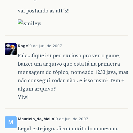
vai postando as att´s!!
Rage
19 de jun. de 2007
Fala…fiquei super curioso pra ver o game,
baixei um arquivo que esta lá na primeira
mensagem do tópico, nomeado 1233.java, mas
não conseguí rodar não…é isso msm? Tem +
algum arquivo?
Vlw!
Mauricio_de_Mello
19 de jun. de 2007
M
Legal este jogo…ficou muito bom mesmo.