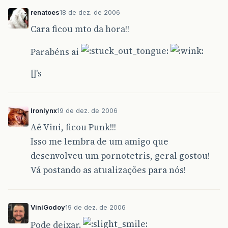
renatoes
18 de dez. de 2006
Cara ficou mto da hora!!
Parabéns ai
[]'s
Ironlynx
19 de dez. de 2006
Aê Vini, ficou Punk!!!
Isso me lembra de um amigo que
desenvolveu um pornotetris, geral gostou!
Vá postando as atualizações para nós!
ViniGodoy
19 de dez. de 2006
Pode deixar.