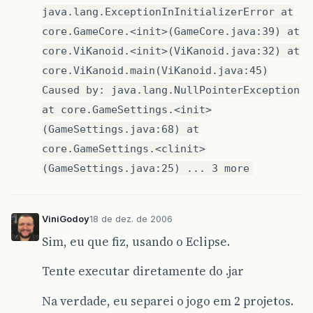
java.lang.ExceptionInInitializerError at
core.GameCore.<init>(GameCore.java:39) at
core.ViKanoid.<init>(ViKanoid.java:32) at
core.ViKanoid.main(ViKanoid.java:45)
Caused by: java.lang.NullPointerException
at core.GameSettings.<init>
(GameSettings.java:68) at
core.GameSettings.<clinit>
(GameSettings.java:25) ... 3 more
ViniGodoy
18 de dez. de 2006
Sim, eu que fiz, usando o Eclipse.
Tente executar diretamente do .jar
Na verdade, eu separei o jogo em 2 projetos.