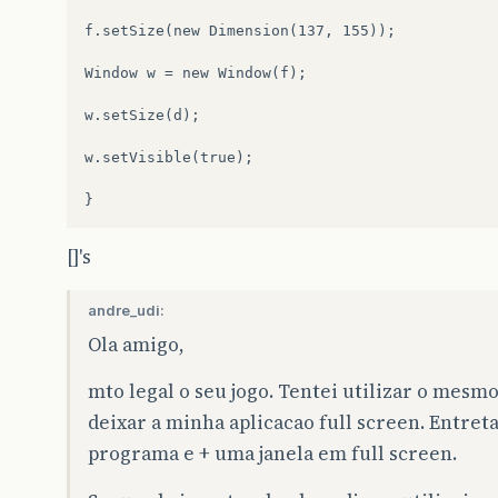
f.setSize(new Dimension(137, 155));

Window w = new Window(f);

w.setSize(d);

w.setVisible(true);

[]'s
andre_udi:
Ola amigo,
mto legal o seu jogo. Tentei utilizar o mesm
deixar a minha aplicacao full screen. Entret
programa e + uma janela em full screen.