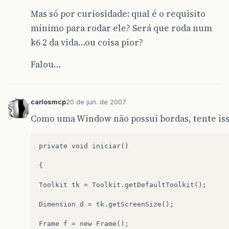
Mas só por curiosidade: qual é o requisito
mínimo para rodar ele? Será que roda num
k6 2 da vida…ou coisa pior?
Falou…
carlosmcp
20 de jun. de 2007
Como uma Window não possui bordas, tente is
private void iniciar()

{

Toolkit tk = Toolkit.getDefaultToolkit();

Dimension d = tk.getScreenSize();

Frame f = new Frame();
