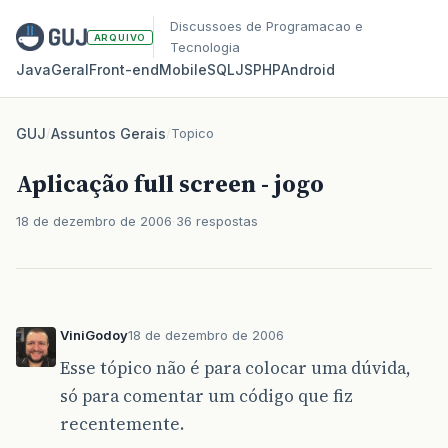
Discussoes de Programacao e
ARQUIVO
Tecnologia
Java
Geral
Front‑end
Mobile
SQL
JS
PHP
Android
GUJ
/
Assuntos Gerais
/
Topico
Aplicação full screen - jogo
18 de dezembro de 2006
36 respostas
ViniGodoy
18 de dezembro de 2006
Esse tópico não é para colocar uma dúvida,
só para comentar um código que fiz
recentemente.