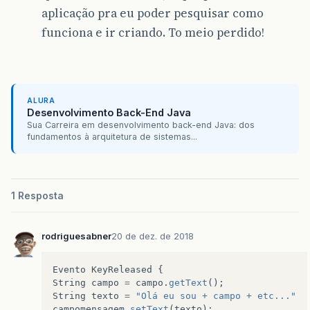
aplicação pra eu poder pesquisar como
funciona e ir criando. To meio perdido!
ALURA
Desenvolvimento Back-End Java
Sua Carreira em desenvolvimento back-end Java: dos
fundamentos à arquitetura de sistemas...
1 Resposta
rodriguesabner
20 de dez. de 2018
Evento
KeyReleased
{
String
campo
=
campo
.
getText
();
String
texto
=
"Olá eu sou + campo + etc..."
campomensagem
.
setText
(
texto
);