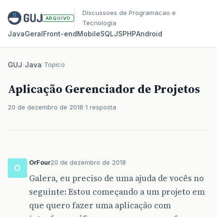
Discussoes de Programacao e
ARQUIVO
Tecnologia
Java
Geral
Front‑end
Mobile
SQL
JS
PHP
Android
GUJ
/
Java
/
Topico
Aplicação Gerenciador de Projetos
20 de dezembro de 2018
1 resposta
OrFour
20 de dezembro de 2018
O
Galera, eu preciso de uma ajuda de vocês no
seguinte: Estou começando a um projeto em
que quero fazer uma aplicação com