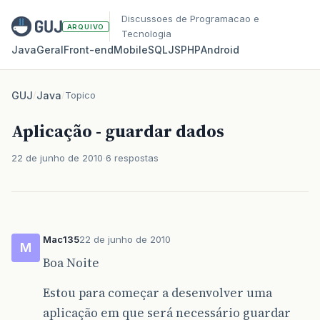
Discussoes de Programacao e
ARQUIVO
Tecnologia
Java
Geral
Front‑end
Mobile
SQL
JS
PHP
Android
GUJ
/
Java
/
Topico
Aplicação - guardar dados
22 de junho de 2010
6 respostas
Mac135
22 de junho de 2010
M
Boa Noite
Estou para começar a desenvolver uma
aplicação em que será necessário guardar