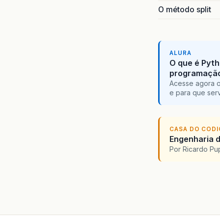
O método split
ALURA
O que é Pyth
programaçã
Acesse agora o
e para que serv
CASA DO COD
Engenharia d
Por Ricardo P