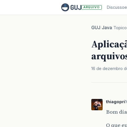
Discussoe
ARQUIVO
GUJ
Java
/
/
Topico
Aplicaç
arquivo
16 de dezembro d
thiagopri
Bom dia
O que eu