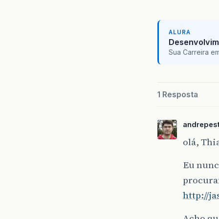
ALURA
Desenvolvim
Sua Carreira e
1 Resposta
andrepes
olá, Thi
Eu nunca
procura
http://
Acho qu