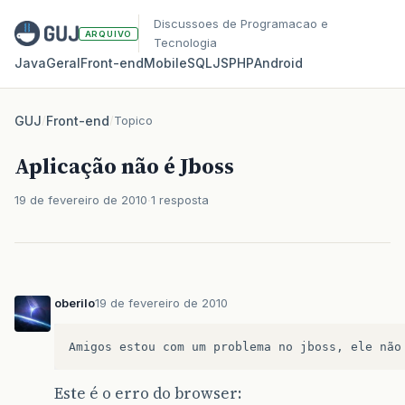
Discussoes de Programacao e
ARQUIVO
Tecnologia
Java
Geral
Front‑end
Mobile
SQL
JS
PHP
Android
GUJ
/
Front-end
/
Topico
Aplicação não é Jboss
19 de fevereiro de 2010
1 resposta
oberilo
19 de fevereiro de 2010
Este é o erro do browser: