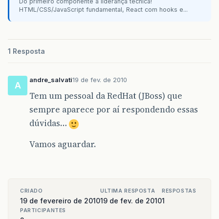
Do primeiro componente à liderança técnica!
HTML/CSS/JavaScript fundamental, React com hooks e...
1 Resposta
andre_salvati
19 de fev. de 2010
A
Tem um pessoal da RedHat (JBoss) que
sempre aparece por aí respondendo essas
dúvidas…
Vamos aguardar.
CRIADO
ULTIMA RESPOSTA
RESPOSTAS
19 de fevereiro de 2010
19 de fev. de 2010
1
PARTICIPANTES