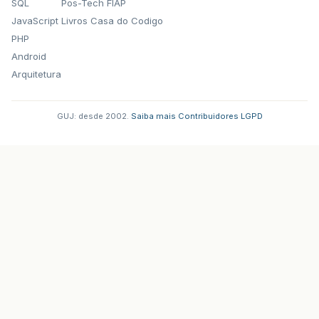
SQL
Pos-Tech FIAP
JavaScript
Livros Casa do Codigo
PHP
Android
Arquitetura
GUJ: desde 2002.
·
Saiba mais
·
Contribuidores
·
LGPD