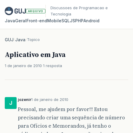
Discussoes de Programacao e
ARQUIVO
Tecnologia
Java
Geral
Front‑end
Mobile
SQL
JS
PHP
Android
GUJ
/
Java
/
Topico
Aplicativo em Java
1 de janeiro de 2010
1 resposta
jozenir
1 de janeiro de 2010
J
Pessoal, me ajudem por favor!!! Estou
precisando criar uma sequência de número
para Ofícios e Memorandos, já tenho o