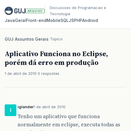
Discussoes de Programacao e
ARQUIVO
Tecnologia
Java
Geral
Front‑end
Mobile
SQL
JS
PHP
Android
GUJ
/
Assuntos Gerais
/
Topico
Aplicativo Funciona no Eclipse,
porém dá erro em produção
1 de abril de 2010
0 respostas
iglander
1 de abril de 2010
I
Tenho um aplicativo que funciona
normalmente em eclipse, executa todas as