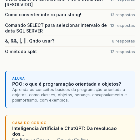
[RESOLVIDO]
Como converter inteiro para string!
13 respostas
Comando SELECT para selecionar intervalo de
12 respostas
data SQL SERVER
&, &&, |, ||. Qndo usar?
6 respostas
O método split
12 respostas
ALURA
POO: o que é programação orientada a objetos?
Aprenda os conceitos básicos da programação orientada a
objetos, como classes, objetos, herança, encapsulamento e
polimorfismo, com exemplos.
CASA DO CODIGO
Inteligencia Artificial e ChatGPT: Da revolucao
dos...
Por Fabricio Carraro — Casa do Codigo