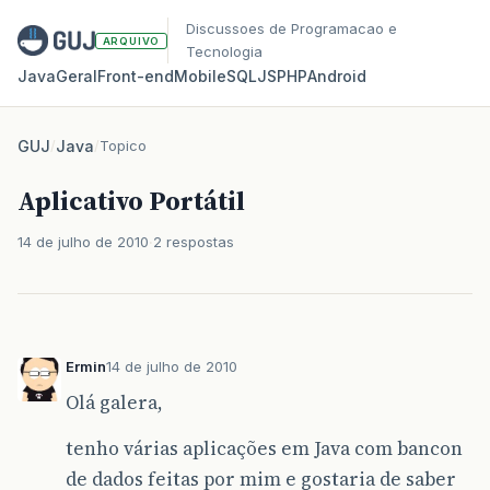
Discussoes de Programacao e
ARQUIVO
Tecnologia
Java
Geral
Front‑end
Mobile
SQL
JS
PHP
Android
GUJ
/
Java
/
Topico
Aplicativo Portátil
14 de julho de 2010
2 respostas
Ermin
14 de julho de 2010
Olá galera,
tenho várias aplicações em Java com bancon
de dados feitas por mim e gostaria de saber